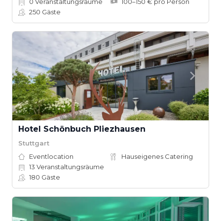
0
Veranstaltungsräume
100–150 € pro Person
250
Gäste
Hotel Schönbuch Pliezhausen
Stuttgart
Eventlocation
Hauseigenes Catering
13
Veranstaltungsräume
180
Gäste