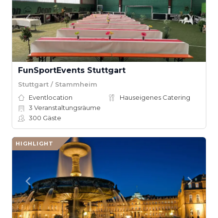
FunSportEvents Stuttgart
Stuttgart / Stammheim
Eventlocation
Hauseigenes Catering
3
Veranstaltungsräume
300
Gäste
HIGHLIGHT