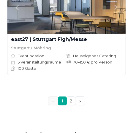
east27 | Stuttgart Flgh/Messe
Stuttgart / Möhring
Eventlocation
Hauseigenes Catering
5
Veranstaltungsräume
70–150 € pro Person
100
Gäste
<
1
2
>