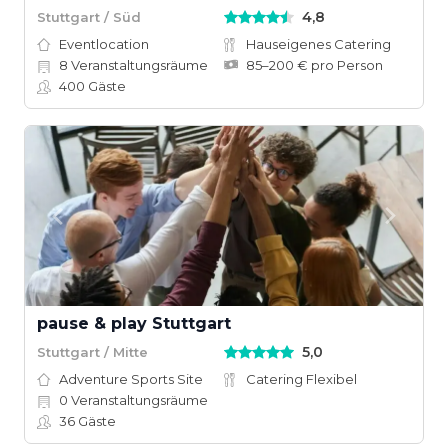
4,8
Stuttgart / Süd
Eventlocation
Hauseigenes Catering
8
Veranstaltungsräume
85–200 € pro Person
400
Gäste
pause & play Stuttgart
5,0
Stuttgart / Mitte
Adventure Sports Site
Catering Flexibel
0
Veranstaltungsräume
36
Gäste