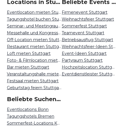
Locations in Stuttgart mieten
Beliebte Events in Stuttgart
Eventlocation mieten Stuttgart
Firmenevent Stuttgart
Tagungshotel buchen Stuttgart
Weihnachtsfeier Stuttgart
Seminar- und Meetingraum mieten Stuttgart
Sommerfest Stuttgart
Messehalle und Kongresszentrum mieten Stuttgart
Teamevent Stuttgart
Off-Location mieten Stuttgart
Betriebsausflug Stuttgart
Restaurant mieten Stuttgart
Weihnachtsfeier-Ideen Stuttgart
Loft mieten Stuttgart
Event-Ideen Stuttgart
Foto- & Filmlocation mieten Stuttgart
Partyraum Stuttgart
Bar mieten Stuttgart
Hochzeitslocation Stuttgart
Veranstaltungshalle mieten Stuttgart
Eventdienstleister Stuttgart
Festsaal mieten Stuttgart
Geburtstag feiern Stuttgart
Beliebte Suchen auf Event Inc
Eventlocations Bonn
Tagungshotels Bremen
Sommerfest-Locations Köln