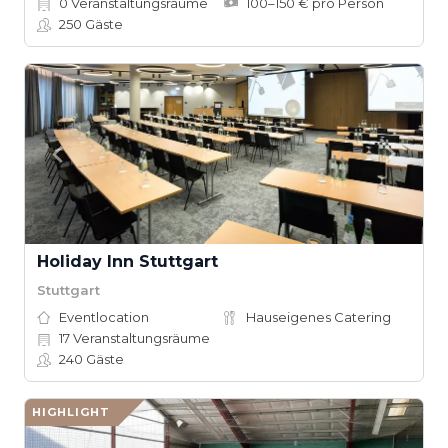
0
Veranstaltungsräume
100–150 € pro Person
250
Gäste
Holiday Inn Stuttgart
Stuttgart
Eventlocation
Hauseigenes Catering
17
Veranstaltungsräume
240
Gäste
HIGHLIGHT