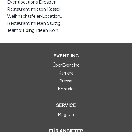
Eventlocations Dresden
Restaurant mieten Kassel
Weihnachtsfeier-Locations Stuttgart
Restaurant mieten Stuttgart
Teambuilding Ideen Köln
EVENT INC
Über Event Inc
Karriere
Presse
Kontakt
SERVICE
Magazin
FÜR ANBIETER