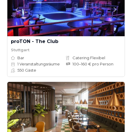
proTON - The Club
Stuttgart
Bar
Catering Flexibel
1
Veranstaltungsräume
100–160 € pro Person
550
Gäste