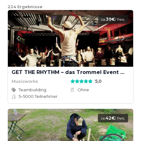
224
Ergebnisse
39€
ca.
/ Pers.
GET THE RHYTHM – das Trommel Event mit Groove
5,0
Musicworks
Teambuilding
Ohne
5–5000
Teilnehmer
42€
ca.
/ Pers.