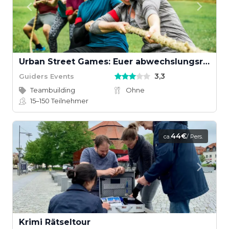
Urban Street Games: Euer abwechslungsreiches Teamevent
3,3
Guiders Events
Teambuilding
Ohne
15–150
Teilnehmer
44€
ca.
/ Pers.
Krimi Rätseltour