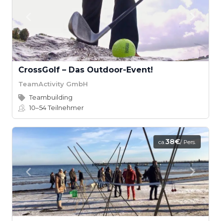
CrossGolf – Das Outdoor-Event!
TeamActivity GmbH
Teambuilding
10–54
Teilnehmer
38€
ca.
/ Pers.