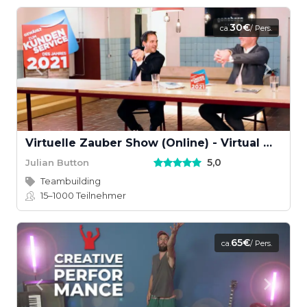
30€
ca.
/ Pers.
Virtuelle Zauber Show (Online) - Virtual Magic Show
5,0
Julian Button
Teambuilding
15–1000
Teilnehmer
65€
ca.
/ Pers.