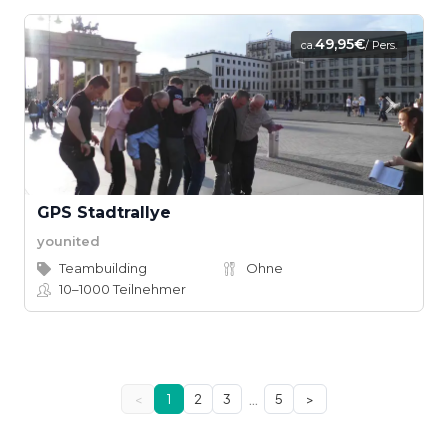
49,95€
ca.
/ Pers.
GPS Stadtrallye
younited
Teambuilding
Ohne
10–1000
Teilnehmer
…
<
1
2
3
5
>