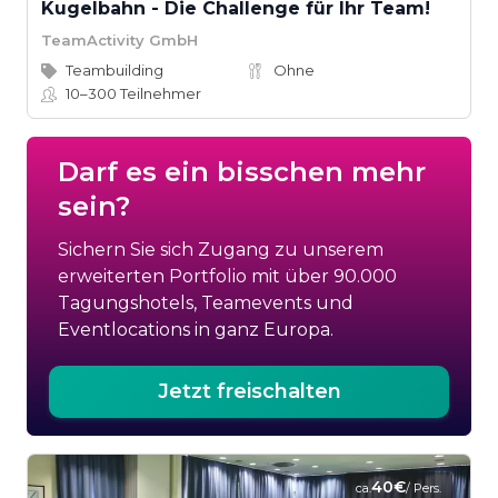
Kugelbahn - Die Challenge für Ihr Team!
TeamActivity GmbH
Teambuilding
Ohne
10–300
Teilnehmer
Darf es ein bisschen mehr
sein?
Sichern Sie sich Zugang zu unserem
erweiterten Portfolio mit über 90.000
Tagungshotels, Teamevents und
Eventlocations in ganz Europa.
Jetzt freischalten
40€
ca.
/ Pers.