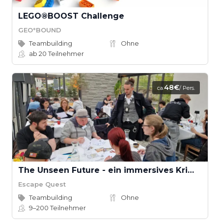
LEGO®BOOST Challenge
GEO°BOUND
Teambuilding
Ohne
ab 20
Teilnehmer
48€
ca.
/ Pers.
The Unseen Future - ein immersives Krimi-Rätsel-Spiel mit betretbaren Tatort
Escape Quest
Teambuilding
Ohne
9–200
Teilnehmer