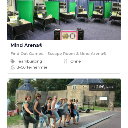
Mind Arena®
Find Out Games - Escape Room & Mind Arena®
Teambuilding
Ohne
3–50
Teilnehmer
26€
ca.
/ Pers.