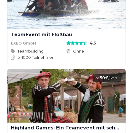
TeamEvent mit Floßbau
4,5
EXEO GmbH
Teambuilding
Ohne
5–1000
Teilnehmer
50€
ca.
/ Pers.
Highland Games: Ein Teamevent mit schottischem Wettkampfgeist