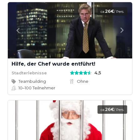
26€
ca.
/ Pers.
Hilfe, der Chef wurde entführt!
4,5
Stadterlebnisse
Teambuilding
Ohne
10–100
Teilnehmer
26€
ca.
/ Pers.