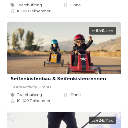
Teambuilding
Ohne
10–100
Teilnehmer
54€
ca.
/ Pers.
Seifenkistenbau & Seifenkistenrennen
TeamActivity GmbH
Teambuilding
Ohne
10–100
Teilnehmer
42€
ca.
/ Pers.