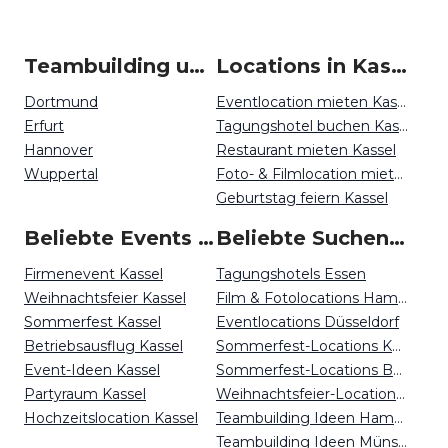
Teambuilding um Kassel
Locations in Kassel mieten
Dortmund
Eventlocation mieten Kassel
Erfurt
Tagungshotel buchen Kassel
Hannover
Restaurant mieten Kassel
Wuppertal
Foto- & Filmlocation mieten Kassel
Geburtstag feiern Kassel
Beliebte Events in Kassel
Beliebte Suchen auf Event Inc
Firmenevent Kassel
Tagungshotels Essen
Weihnachtsfeier Kassel
Film & Fotolocations Hamburg
Sommerfest Kassel
Eventlocations Düsseldorf
Betriebsausflug Kassel
Sommerfest-Locations Köln
Event-Ideen Kassel
Sommerfest-Locations Bonn
Partyraum Kassel
Weihnachtsfeier-Locations München
Hochzeitslocation Kassel
Teambuilding Ideen Hamburg
Teambuilding Ideen Münster