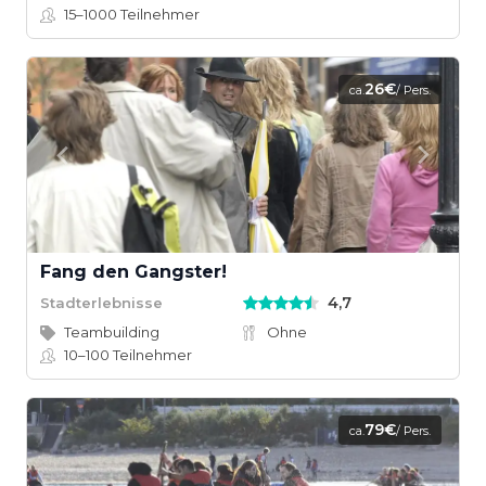
15–1000
Teilnehmer
26€
ca.
/ Pers.
Fang den Gangster!
4,7
Stadterlebnisse
Teambuilding
Ohne
10–100
Teilnehmer
79€
ca.
/ Pers.