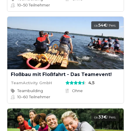
10–50
Teilnehmer
54€
ca.
/ Pers.
Floßbau mit Floßfahrt - Das Teamevent!
4,5
TeamActivity GmbH
Teambuilding
Ohne
10–60
Teilnehmer
33€
ca.
/ Pers.