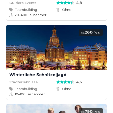
4,8
Guiders Events
Teambuilding
Ohne
20–400
Teilnehmer
26€
ca.
/ Pers.
Winterliche Schnitzeljagd
4,6
Stadterlebnisse
Teambuilding
Ohne
10–100
Teilnehmer
79€
ca.
/ Pers.