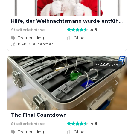
Hilfe, der Weihnachtsmann wurde entführt!
4,6
Stadterlebnisse
Teambuilding
Ohne
10–100
Teilnehmer
44€
ca.
/ Pers.
The Final Countdown
4,8
Stadterlebnisse
Teambuilding
Ohne