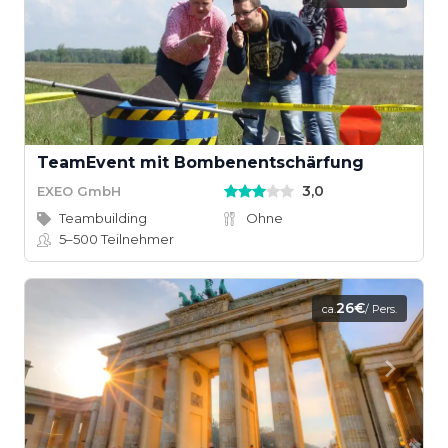
TeamEvent mit Bombenentschärfung
3,0
EXEO GmbH
Teambuilding
Ohne
5–500
Teilnehmer
26€
ca.
/ Pers.