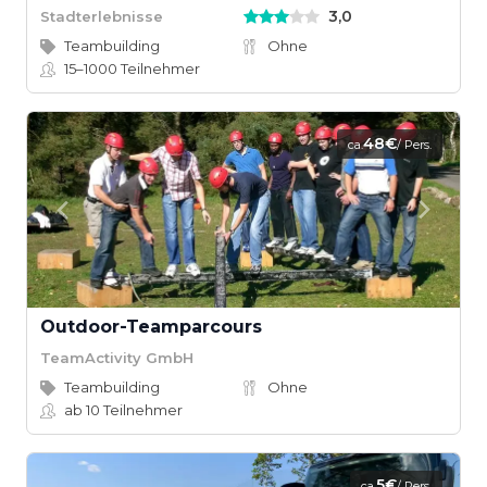
3,0
Stadterlebnisse
Teambuilding
Ohne
15–1000
Teilnehmer
48€
ca.
/ Pers.
Outdoor-Teamparcours
TeamActivity GmbH
Teambuilding
Ohne
ab 10
Teilnehmer
5€
ca.
/ Pers.