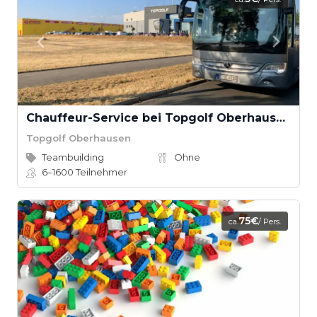
Chauffeur-Service bei Topgolf Oberhausen
Topgolf Oberhausen
Teambuilding
Ohne
6–1600
Teilnehmer
75€
ca.
/ Pers.