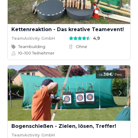
Kettenreaktion - Das kreative Teamevent!
4,9
TeamActivity GmbH
Teambuilding
Ohne
10–100
Teilnehmer
38€
ca.
/ Pers.
Bogenschießen - Zielen, lösen, Treffer!
TeamActivity GmbH