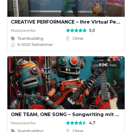
CREATIVE PERFORMANCE – Ihre Virtual Performance mit Musikvideodreh
5,0
Musicworks
Teambuilding
Ohne
5–1000
Teilnehmer
89€
ca.
/ Pers.
ONE TEAM, ONE SONG – Songwriting mit KI und echten Instrumenten
4,7
Musicworks
Teambuilding
Ohne