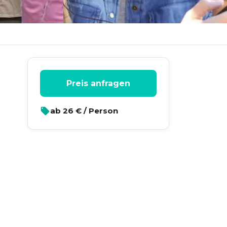
Preis anfragen
ab
26
€ / Person