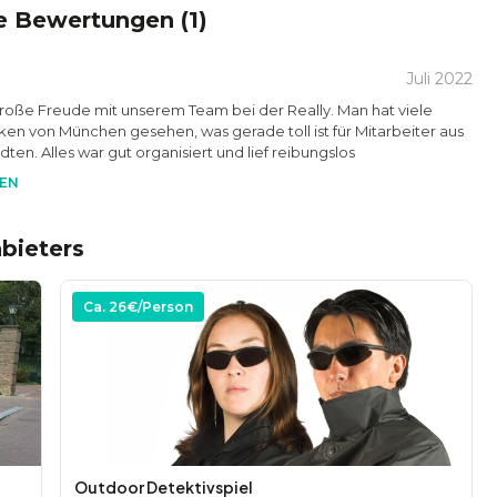
e Bewertungen (
1
)
Juli 2022
roße Freude mit unserem Team bei der Really. Man hat viele
en von München gesehen, was gerade toll ist für Mitarbeiter aus
ten. Alles war gut organisiert und lief reibungslos
EN
bieters
Ca.
26
€/Person
Outdoor Detektivspiel