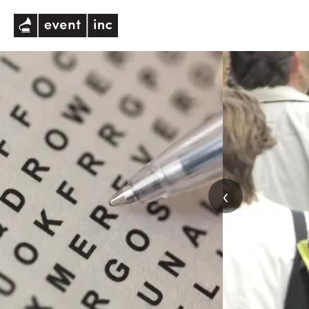
eventinc
‹