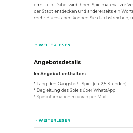
ermitteln. Dabei wird Ihnen Spielmaterial zur V
der Stadt entdecken und andererseits ein Wort
mehr Buchstaben können Sie durchstreichen, u
Hinweis: Der Spielleiter befindet sich bei diesem
während der gesamten Dauer über WhatsApp b
WEITERLESEN
Angebotsdetails
Im Angebot enthalten:
* Fang den Gangster! - Spiel (ca. 2,5 Stunden)
* Begleitung des Spiels über WhatsApp
* Spielinformationen vorab per Mail
Sie benötigen ein Handy mit Internetverbindu
WEITERLESEN