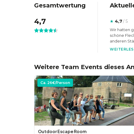
Gesamtwertung
Aktuell
4,7
★
4,7
/ 5
Wir hatten g
schöne Fleck
anderen Städ
WEITERLES
Weitere Team Events dieses An
Ca.
26
€/Person
Outdoor Escape Room