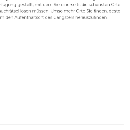
erfügung gestellt, mit dem Sie einerseits die schönsten Orte
suchrätsel lösen müssen. Umso mehr Orte Sie finden, desto
m den Aufenthaltsort des Gangsters herauszufinden.
 Event nicht persönlich vor Ort, jedoch wird er das Spiel
egleiten.
ng pro Team.