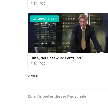
10
–
100
Ca.
26
€/Person
Hilfe, der Chef wurde entführt!
10
–
100
MEHR
Zum Anbieter dieser Pauschale