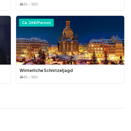
10
–
100
Ca.
26
€/Person
Winterliche Schnitzeljagd
10
–
100