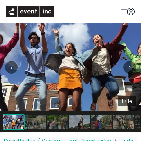
eventinc
‹
›
1
/
14