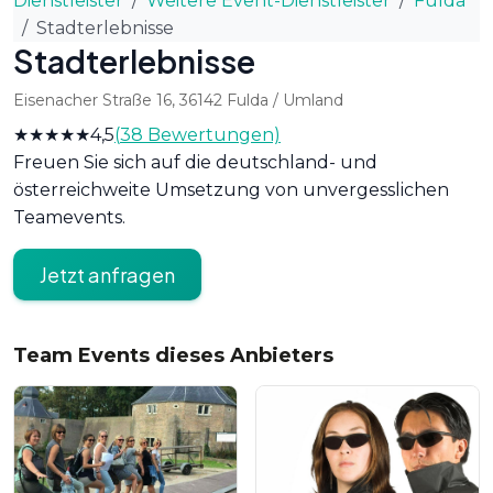
Dienstleister
Weitere Event-Dienstleister
Fulda
Stadterlebnisse
Stadterlebnisse
Eisenacher Straße 16
,
36142
Fulda
/ Umland
★★★★★
4,5
(
38
Bewertungen)
Freuen Sie sich auf die deutschland- und
österreichweite Umsetzung von unvergesslichen
Teamevents.
Jetzt anfragen
Team Events dieses Anbieters