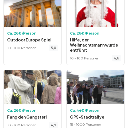
Ca.
26
€ /Person
Ca.
26
€ /Person
Outdoor Europa Spiel
Hilfe, der
Weihnachtsmann wurde
10
-
100
Personen
5,0
entführt!
10
-
100
Personen
4,6
Ca.
26
€ /Person
Ca.
44
€ /Person
Fang den Gangster!
GPS-Stadtrallye
15
-
1000
Personen
10
-
100
Personen
4,7