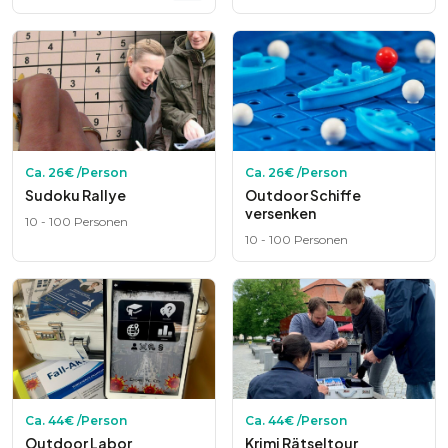
Ca.
26
€ /Person
Ca.
26
€ /Person
Sudoku Rallye
Outdoor Schiffe
versenken
10
-
100
Personen
10
-
100
Personen
Ca.
44
€ /Person
Ca.
44
€ /Person
Outdoor Labor
Krimi Rätseltour