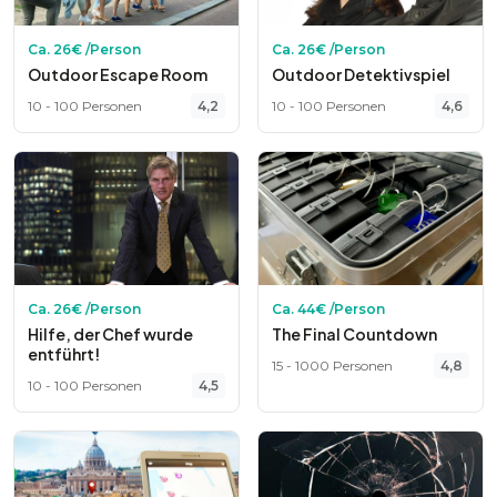
Ca.
26
€ /Person
Ca.
26
€ /Person
Outdoor Escape Room
Outdoor Detektivspiel
10
-
100
Personen
4,2
10
-
100
Personen
4,6
Ca.
26
€ /Person
Ca.
44
€ /Person
Hilfe, der Chef wurde
The Final Countdown
entführt!
15
-
1000
Personen
4,8
10
-
100
Personen
4,5