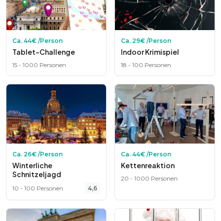
Ca.
44
€ /Person
Ca.
29
€ /Person
Tablet-Challenge
Indoor Krimispiel
15
-
1000
Personen
18
-
100
Personen
Ca.
26
€ /Person
Ca.
44
€ /Person
Winterliche
Kettenreaktion
Schnitzeljagd
20
-
1000
Personen
10
-
100
Personen
4,6