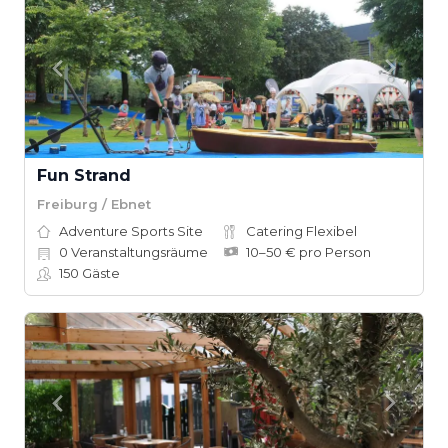
Fun Strand
Freiburg / Ebnet
Adventure Sports Site
Catering Flexibel
0
Veranstaltungsräume
10–50 € pro Person
150
Gäste