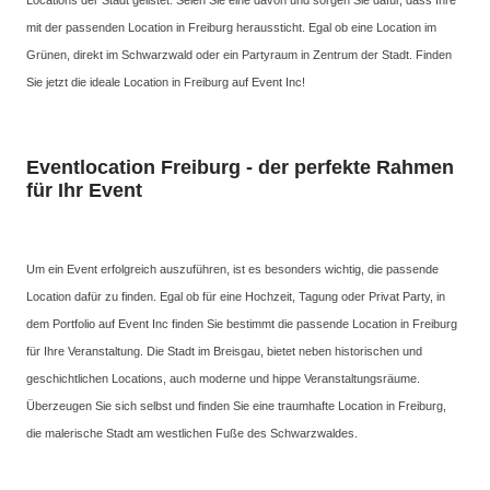
Locations der Stadt gelistet. Seien Sie eine davon und sorgen Sie dafür, dass Ihre
mit der passenden Location in Freiburg heraussticht. Egal ob eine Location im
Grünen, direkt im Schwarzwald oder ein Partyraum in Zentrum der Stadt. Finden
Sie jetzt die ideale Location in Freiburg auf Event Inc!
Eventlocation Freiburg - der perfekte Rahmen
für Ihr Event
Um ein Event erfolgreich auszuführen, ist es besonders wichtig, die passende
Location dafür zu finden. Egal ob für eine Hochzeit, Tagung oder Privat Party, in
dem Portfolio auf Event Inc finden Sie bestimmt die passende Location in Freiburg
für Ihre Veranstaltung. Die Stadt im Breisgau, bietet neben historischen und
geschichtlichen Locations, auch moderne und hippe Veranstaltungsräume.
Überzeugen Sie sich selbst und finden Sie eine traumhafte Location in Freiburg,
die malerische Stadt am westlichen Fuße des Schwarzwaldes.