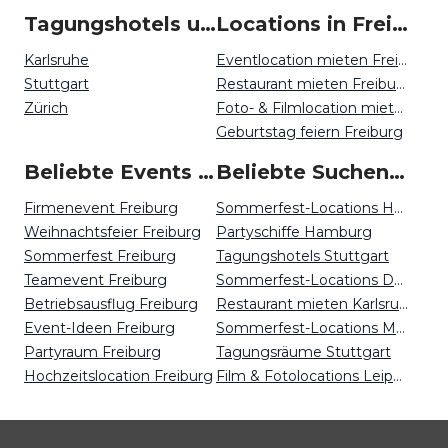
Tagungshotels um Freiburg
Locations in Freiburg mieten
Karlsruhe
Eventlocation mieten Freiburg
Stuttgart
Restaurant mieten Freiburg
Zürich
Foto- & Filmlocation mieten Freiburg
Geburtstag feiern Freiburg
Beliebte Events in Freiburg
Beliebte Suchen auf Event Inc
Firmenevent Freiburg
Sommerfest-Locations Hannover
Weihnachtsfeier Freiburg
Partyschiffe Hamburg
Sommerfest Freiburg
Tagungshotels Stuttgart
Teamevent Freiburg
Sommerfest-Locations Dortmund
Betriebsausflug Freiburg
Restaurant mieten Karlsruhe
Event-Ideen Freiburg
Sommerfest-Locations Münster
Partyraum Freiburg
Tagungsräume Stuttgart
Hochzeitslocation Freiburg
Film & Fotolocations Leipzig