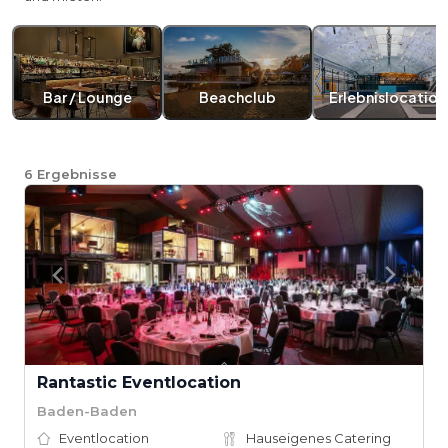
Bar / Lounge
Beachclub
Erlebnislocation
6
Ergebnisse
Rantastic Eventlocation
Baden-Baden
Eventlocation
Hauseigenes Catering