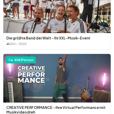
Die größte Band der Welt - Ihr XXL-Musik-Event
100
–
1000
Ca.
65
€/Person
CREATIVE PERFORMANCE – Ihre Virtual Performance mit
Musikvideodreh