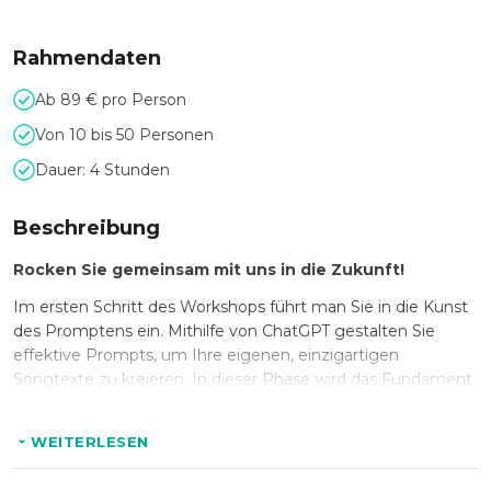
Rahmendaten
Ab 89 € pro Person
Von 10 bis 50 Personen
Dauer: 4 Stunden
Beschreibung
Rocken Sie gemeinsam mit uns in die Zukunft!
Im ersten Schritt des Workshops führt man Sie in die Kunst
des Promptens ein. Mithilfe von ChatGPT gestalten Sie
effektive Prompts, um Ihre eigenen, einzigartigen
Songtexte zu kreieren. In dieser Phase wird das Fundament
für Ihren eigenen Team-Song gelegt und Sie lernen, wie
man die KI als kreatives Werkzeug nutzt. Im nächsten
WEITERLESEN
Schritt wird aus Ihrem zuvor erstellten Text ein kompletter
Song erschaffen - inklusive Melodie und einer KI-generierten