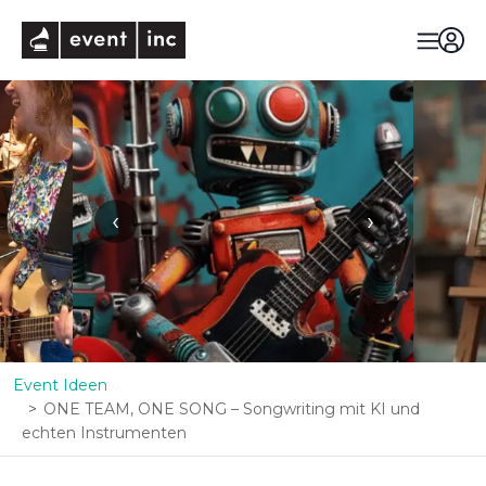
eventinc
‹
›
Event Ideen
ONE TEAM, ONE SONG – Songwriting mit KI und
echten Instrumenten