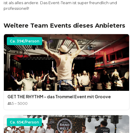
ist als alles andere. Das Event-Team ist super freundlich und
professionell!
Weitere Team Events dieses Anbieters
Ca.
39
€/Person
GET THE RHYTHM – das Trommel Event mit Groove
5
–
5000
Ca.
65
€/Person