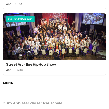
5
–
1000
Ca.
85
€/Person
Street Art - Ihre HipHop Show
30
–
600
MEHR
Zum Anbieter dieser Pauschale