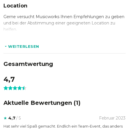
„One Team, One Song – KI Edition“ ist Ihre Chance,
* Bereitstellung aller Instrumente, Verstärker und Monitore
Location
gemeinsam in die Zukunft der Musik einzutauchen und als
* Bereitstellung der Raumbeschallung/Soundanlage
Team ein einzigartiges musikalisches Werk zu schaffen.
Gerne versucht Musicworks Ihnen Empfehlungen zu geben
* Auf- und Abbau des gesamten Equipments
und bei der Abstimmung einer geeigneten Location zu
helfen.
WEITERLESEN
Gesamtwertung
4,7
Aktuelle Bewertungen (
1
)
★
4,7
/ 5
Februar 2023
Hat sehr viel Spaß gemacht. Endlich ein Team-Event, das anders