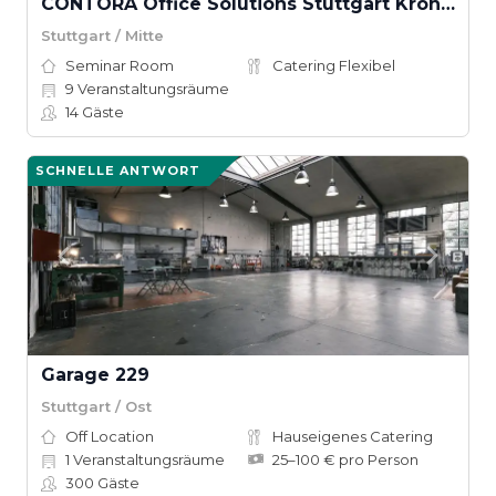
CONTORA Office Solutions Stuttgart Kronprinzenpalais
Stuttgart / Mitte
Seminar Room
Catering Flexibel
9
Veranstaltungsräume
14
Gäste
SCHNELLE ANTWORT
Garage 229
Stuttgart / Ost
Off Location
Hauseigenes Catering
1
Veranstaltungsräume
25–100 € pro Person
300
Gäste