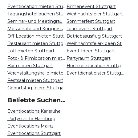
Eventlocation mieten Stuttgart
Firmenevent Stuttgart
Tagungshotel buchen Stuttgart
Weihnachtsfeier Stuttgart
Seminar- und Meetingraum mieten Stuttgart
Sommerfest Stuttgart
Messehalle und Kongresszentrum mieten Stuttgart
Teamevent Stuttgart
Off-Location mieten Stuttgart
Betriebsausflug Stuttgart
Restaurant mieten Stuttgart
Weihnachtsfeier-Ideen Stuttgart
Loft mieten Stuttgart
Event-Ideen Stuttgart
Foto- & Filmlocation mieten Stuttgart
Partyraum Stuttgart
Bar mieten Stuttgart
Hochzeitslocation Stuttgart
Veranstaltungshalle mieten Stuttgart
Eventdienstleister Stuttgart
Festsaal mieten Stuttgart
Geburtstag feiern Stuttgart
Beliebte Suchen auf Event Inc
Eventlocations Karlsruhe
Partyschiffe Hamburg
Eventlocations Mainz
Eventlocations Stuttgart