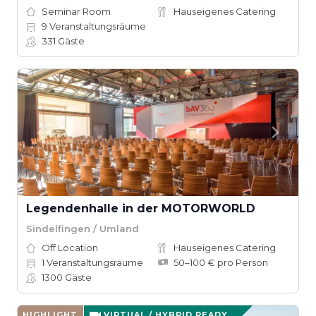
Seminar Room
Hauseigenes Catering
9
Veranstaltungsräume
331
Gäste
Legendenhalle in der MOTORWORLD
Sindelfingen / Umland
Off Location
Hauseigenes Catering
1
Veranstaltungsräume
50–100 € pro Person
1300
Gäste
HIGHLIGHT
VIRTUAL / HYBRID READY