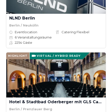
NLND Berlin
Berlin / Neukölln
Eventlocation
Catering Flexibel
6
Veranstaltungsräume
2254
Gäste
HIGHLIGHT
VIRTUAL / HYBRID READY
Hotel & Stadtbad Oderberger mit GLS Campus Berlin
Berlin / Prenzlauer Berg