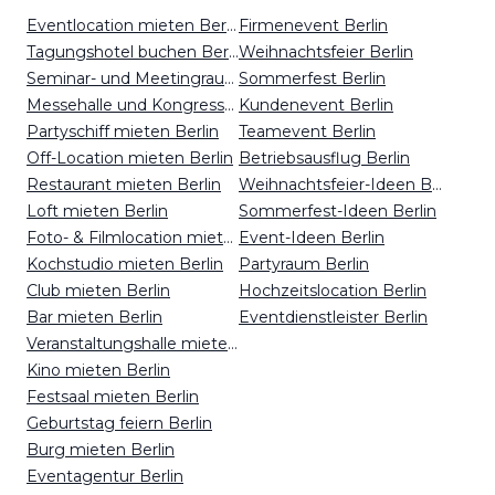
Eventlocation mieten Berlin
Firmenevent Berlin
Tagungshotel buchen Berlin
Weihnachtsfeier Berlin
Seminar- und Meetingraum mieten Berlin
Sommerfest Berlin
Messehalle und Kongresszentrum mieten Berlin
Kundenevent Berlin
Partyschiff mieten Berlin
Teamevent Berlin
Off-Location mieten Berlin
Betriebsausflug Berlin
Restaurant mieten Berlin
Weihnachtsfeier-Ideen Berlin
Loft mieten Berlin
Sommerfest-Ideen Berlin
Foto- & Filmlocation mieten Berlin
Event-Ideen Berlin
Kochstudio mieten Berlin
Partyraum Berlin
Club mieten Berlin
Hochzeitslocation Berlin
Bar mieten Berlin
Eventdienstleister Berlin
Veranstaltungshalle mieten Berlin
Kino mieten Berlin
Festsaal mieten Berlin
Geburtstag feiern Berlin
Burg mieten Berlin
Eventagentur Berlin