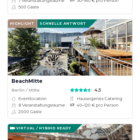
7
Veranstaltungsräume
50–140 € pro Person
500
Gäste
HIGHLIGHT
SCHNELLE ANTWORT
BeachMitte
4,5
Berlin / Mitte
Eventlocation
Hauseigenes Catering
8
Veranstaltungsräume
40–120 € pro Person
2000
Gäste
VIRTUAL / HYBRID READY