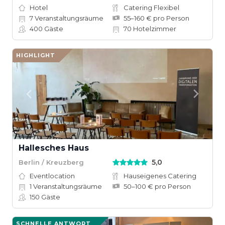
Hotel
Catering Flexibel
7
Veranstaltungsräume
55–160 € pro Person
400
Gäste
70
Hotelzimmer
HIGHLIGHT
Hallesches Haus
5,0
Berlin / Kreuzberg
Eventlocation
Hauseigenes Catering
1
Veranstaltungsräume
50–100 € pro Person
150
Gäste
SCHNELLE ANTWORT