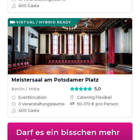
600
Gäste
VIRTUAL / HYBRID READY
Meistersaal am Potsdamer Platz
5,0
Berlin / Mitte
Eventlocation
Catering Flexibel
3
Veranstaltungsräume
50–170 € pro Person
400
Gäste
Darf es ein bisschen mehr