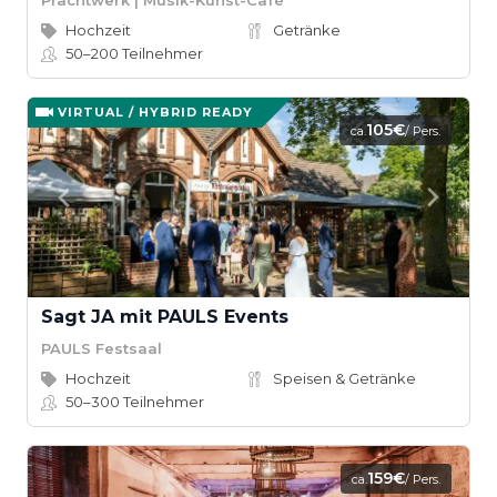
Hochzeit
Getränke
50–200
Teilnehmer
VIRTUAL / HYBRID READY
105€
ca.
/ Pers.
Sagt JA mit PAULS Events
PAULS Festsaal
Hochzeit
Speisen & Getränke
50–300
Teilnehmer
159€
ca.
/ Pers.