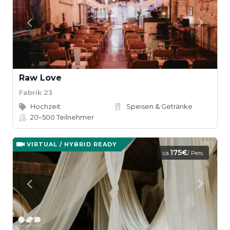
Raw Love
Fabrik 23
Hochzeit
Speisen & Getränke
20–500
Teilnehmer
VIRTUAL / HYBRID READY
175€
ca.
/ Pers.