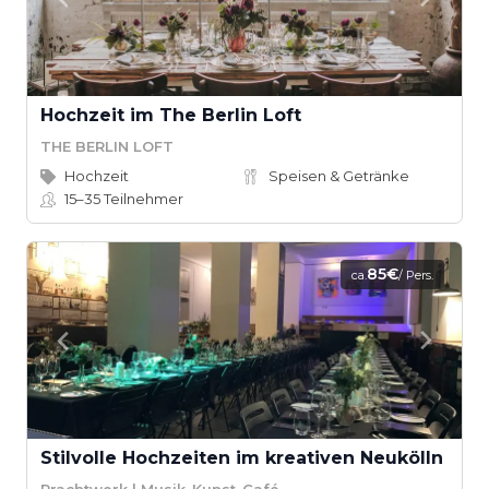
Hochzeit im The Berlin Loft
THE BERLIN LOFT
Hochzeit
Speisen & Getränke
15–35
Teilnehmer
85€
ca.
/ Pers.
Stilvolle Hochzeiten im kreativen Neukölln
Prachtwerk | Musik-Kunst-Café