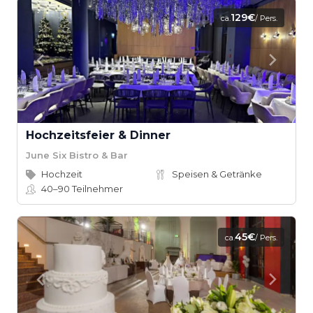
129€
ca.
/ Pers.
Hochzeitsfeier & Dinner
June Six Bistro & Bar
Hochzeit
Speisen & Getränke
40–90
Teilnehmer
45€
ca.
/ Pers.