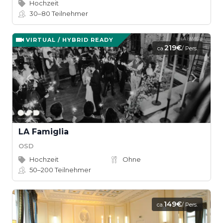
Hochzeit
30–80
Teilnehmer
VIRTUAL / HYBRID READY
219€
ca.
/ Pers.
LA Famiglia
OSD
Hochzeit
Ohne
50–200
Teilnehmer
149€
ca.
/ Pers.