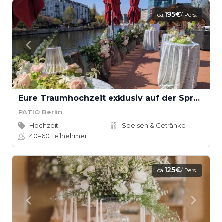
195€
ca.
/ Pers.
Eure Traumhochzeit exklusiv auf der Spree – Heiraten auf dem PATIO
PATIO Berlin
Hochzeit
Speisen & Getränke
40–60
Teilnehmer
125€
ca.
/ Pers.