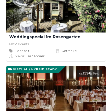
Weddingspecial im Rosengarten
HDV Events
Hochzeit
Getränke
50–120
Teilnehmer
VIRTUAL / HYBRID READY
159€
ca.
/ Pers.