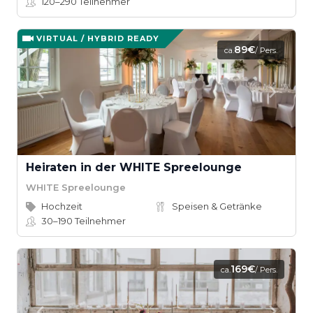
120–290
Teilnehmer
VIRTUAL / HYBRID READY
89€
ca.
/ Pers.
Heiraten in der WHITE Spreelounge
WHITE Spreelounge
Hochzeit
Speisen & Getränke
30–190
Teilnehmer
169€
ca.
/ Pers.