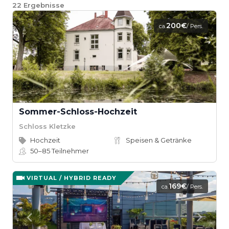
22
Ergebnisse
200€
ca.
/ Pers.
Sommer-Schloss-Hochzeit
Schloss Kletzke
Hochzeit
Speisen & Getränke
50–85
Teilnehmer
VIRTUAL / HYBRID READY
169€
ca.
/ Pers.