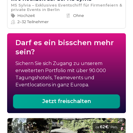
MS Sylvia – Exklusives Eventschiff für Firmenfeiern &
private Events in Berlin
Hochzeit
Ohne
2–32
Teilnehmer
Darf es ein bisschen mehr
sein?
Sichern Sie sich Zugang zu unserem
erweiterten Portfolio mit über 90.000
Tagungshotels, Teamevents und
Eventlocations in ganz Europa.
Jetzt freischalten
62€
ca.
/ Pers.