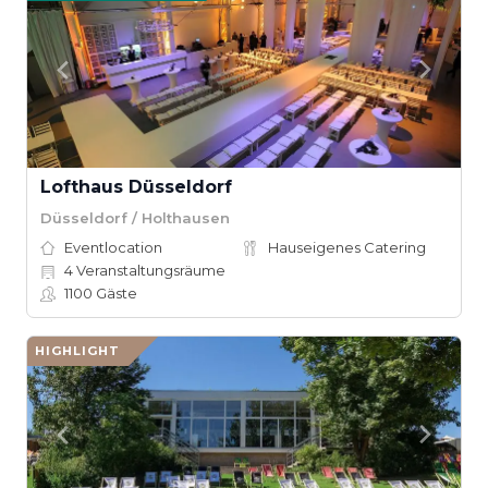
Lofthaus Düsseldorf
Düsseldorf / Holthausen
Eventlocation
Hauseigenes Catering
4
Veranstaltungsräume
1100
Gäste
HIGHLIGHT