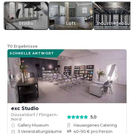
Studio
Loft
Industriegebäud
70
Ergebnisse
SCHNELLE ANTWORT
exc Studio
Düsseldorf / Flingern-
5,0
Nord
Gallery Museum
Hauseigenes Catering
3
Veranstaltungsräume
40–90 € pro Person