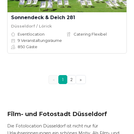
Sonnendeck & Deich 281
Düsseldorf / Lörick
Eventlocation
Catering Flexibel
9
Veranstaltungsräume
850
Gäste
<
1
2
>
Film- und Fotostadt Düsseldorf
Die Fotolocation Düsseldorf ist nicht nur für
Urlaubserinnerungen ein schönes Motiv. Als Film- und