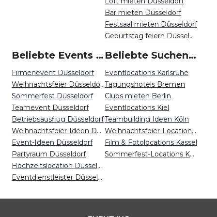
Loft mieten Düsseldorf
Bar mieten Düsseldorf
Festsaal mieten Düsseldorf
Geburtstag feiern Düsseldorf
Beliebte Events in Düsseldorf
Beliebte Suchen auf Event Inc
Firmenevent Düsseldorf
Eventlocations Karlsruhe
Weihnachtsfeier Düsseldorf
Tagungshotels Bremen
Sommerfest Düsseldorf
Clubs mieten Berlin
Teamevent Düsseldorf
Eventlocations Kiel
Betriebsausflug Düsseldorf
Teambuilding Ideen Köln
Weihnachtsfeier-Ideen Düsseldorf
Weihnachtsfeier-Locations Kassel
Event-Ideen Düsseldorf
Film & Fotolocations Kassel
Partyraum Düsseldorf
Sommerfest-Locations Karlsruhe
Hochzeitslocation Düsseldorf
Eventdienstleister Düsseldorf