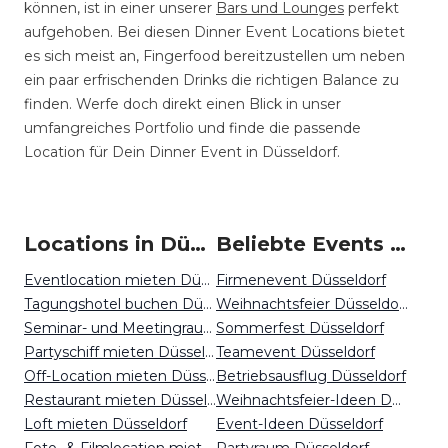
können, ist in einer unserer
Bars und Lounges
perfekt
aufgehoben. Bei diesen Dinner Event Locations bietet
es sich meist an, Fingerfood bereitzustellen um neben
ein paar erfrischenden Drinks die richtigen Balance zu
finden. Werfe doch direkt einen Blick in unser
umfangreiches Portfolio und finde die passende
Location für Dein Dinner Event in Düsseldorf.
Locations in Düsseldorf mieten
Beliebte Events in Düsseldorf
Eventlocation mieten Düsseldorf
Firmenevent Düsseldorf
Tagungshotel buchen Düsseldorf
Weihnachtsfeier Düsseldorf
Seminar- und Meetingraum mieten Düsseldorf
Sommerfest Düsseldorf
Partyschiff mieten Düsseldorf
Teamevent Düsseldorf
Off-Location mieten Düsseldorf
Betriebsausflug Düsseldorf
Restaurant mieten Düsseldorf
Weihnachtsfeier-Ideen Düsseldorf
Loft mieten Düsseldorf
Event-Ideen Düsseldorf