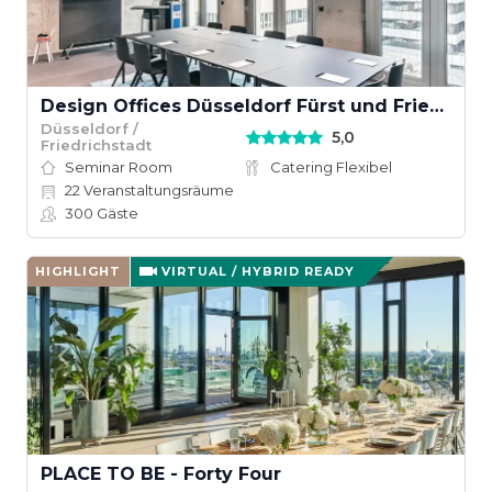
Design Offices Düsseldorf Fürst und Friedrich
Düsseldorf /
5,0
Friedrichstadt
Seminar Room
Catering Flexibel
22
Veranstaltungsräume
300
Gäste
HIGHLIGHT
VIRTUAL / HYBRID READY
PLACE TO BE - Forty Four