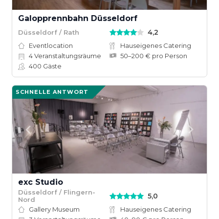
Galopprennbahn Düsseldorf
4,2
Düsseldorf / Rath
Eventlocation
Hauseigenes Catering
4
Veranstaltungsräume
50–200 € pro Person
400
Gäste
SCHNELLE ANTWORT
exc Studio
Düsseldorf / Flingern-
5,0
Nord
Gallery Museum
Hauseigenes Catering