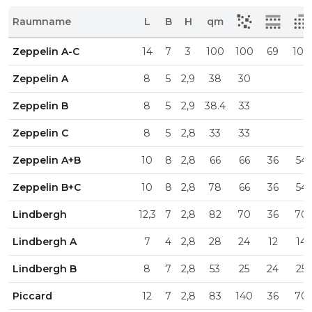
Raumname
L
B
H
qm
Zeppelin A-C
14
7
3
100
100
69
100
Zeppelin A
8
5
2,9
38
30
Zeppelin B
8
5
2,9
38.4
33
Zeppelin C
8
5
2,8
33
33
Zeppelin A+B
10
8
2,8
66
66
36
54
Zeppelin B+C
10
8
2,8
78
66
36
54
Lindbergh
12,3
7
2,8
82
70
36
70
Lindbergh A
7
4
2,8
28
24
12
14
Lindbergh B
8
7
2,8
53
25
24
25
Piccard
12
7
2,8
83
140
36
70