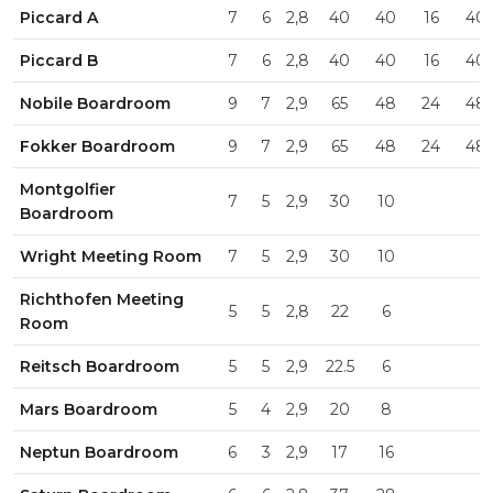
Piccard A
7
6
2,8
40
40
16
40
Piccard B
7
6
2,8
40
40
16
40
Nobile Boardroom
9
7
2,9
65
48
24
48
Fokker Boardroom
9
7
2,9
65
48
24
48
Montgolfier
7
5
2,9
30
10
Boardroom
Wright Meeting Room
7
5
2,9
30
10
Richthofen Meeting
5
5
2,8
22
6
Room
Reitsch Boardroom
5
5
2,9
22.5
6
Mars Boardroom
5
4
2,9
20
8
Neptun Boardroom
6
3
2,9
17
16