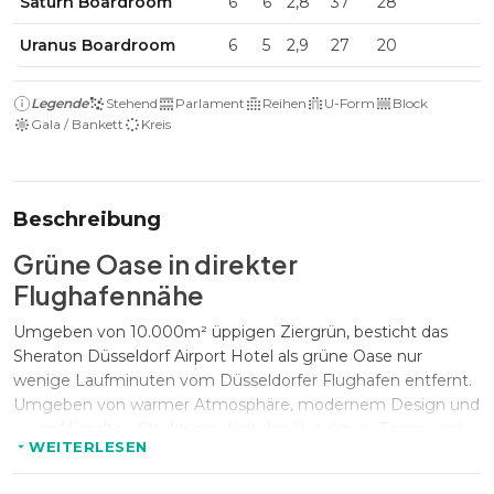
Saturn Boardroom
6
6
2,8
37
28
Uranus Boardroom
6
5
2,9
27
20
Legende
Stehend
Parlament
Reihen
U-Form
Block
Gala / Bankett
Kreis
Beschreibung
Grüne Oase in direkter
Flughafennähe
Umgeben von 10.000m² üppigen Ziergrün, besticht das
Sheraton Düsseldorf Airport Hotel als grüne Oase nur
wenige Laufminuten vom Düsseldorfer Flughafen entfernt.
Umgeben von warmer Atmosphäre, modernem Design und
ausgeklügelten Strukturen, lädt das Hotel zum Tagen und
WEITERLESEN
Entspannen ein.