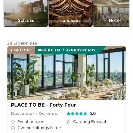
Schloss
Landhaus
Hotel
38
Ergebnisse
HIGHLIGHT
VIRTUAL / HYBRID READY
PLACE TO BE - Forty Four
5,0
Düsseldorf / Derendorf
Eventlocation
Catering Flexibel
2
Veranstaltungsräume