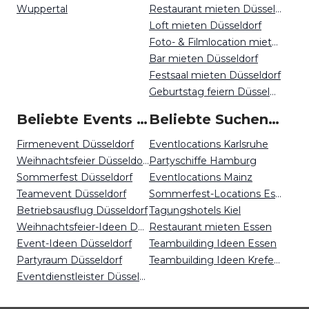
Wuppertal
Restaurant mieten Düsseldorf
Loft mieten Düsseldorf
Foto- & Filmlocation mieten Düsseldorf
Bar mieten Düsseldorf
Festsaal mieten Düsseldorf
Geburtstag feiern Düsseldorf
Beliebte Events in Düsseldorf
Beliebte Suchen auf Event Inc
Firmenevent Düsseldorf
Eventlocations Karlsruhe
Weihnachtsfeier Düsseldorf
Partyschiffe Hamburg
Sommerfest Düsseldorf
Eventlocations Mainz
Teamevent Düsseldorf
Sommerfest-Locations Essen
Betriebsausflug Düsseldorf
Tagungshotels Kiel
Weihnachtsfeier-Ideen Düsseldorf
Restaurant mieten Essen
Event-Ideen Düsseldorf
Teambuilding Ideen Essen
Partyraum Düsseldorf
Teambuilding Ideen Krefeld
Eventdienstleister Düsseldorf