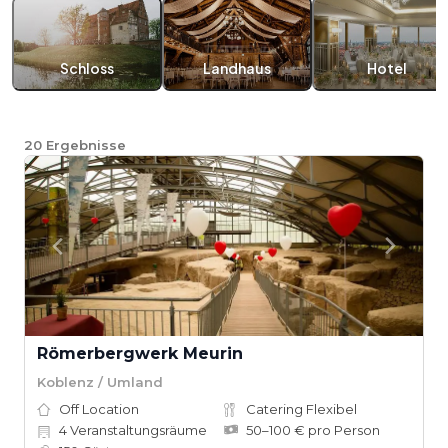
Schloss
Landhaus
Hotel
20
Ergebnisse
Römerbergwerk Meurin
Koblenz / Umland
Off Location
Catering Flexibel
4
Veranstaltungsräume
50–100 € pro Person