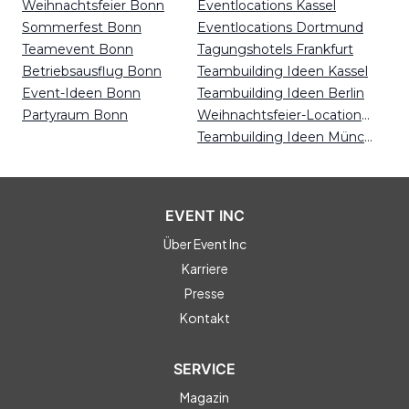
Weihnachtsfeier Bonn
Eventlocations Kassel
Sommerfest Bonn
Eventlocations Dortmund
Teamevent Bonn
Tagungshotels Frankfurt
Betriebsausflug Bonn
Teambuilding Ideen Kassel
Event-Ideen Bonn
Teambuilding Ideen Berlin
Partyraum Bonn
Weihnachtsfeier-Locations Leipzig
Teambuilding Ideen München
EVENT INC
Über Event Inc
Karriere
Presse
Kontakt
SERVICE
Magazin