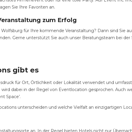
ächstes Firmenevent oder für eine tolle Party. Auf Event Inc fin
agen Sie Ihre Favoriten an.
Veranstaltung zum Erfolg
in Wolfsburg für Ihre kommende Veranstaltung? Dann sind Sie au
zu finden. Gerne unterstützt Sie auch unser Beratungsteam bei de
ns gibt es
sdruck für Ort, Örtlichkeit oder Lokalität verwendet und umfass
rd dabei in der Regel von Eventlocation gesprochen. Auch wenn
nt Space’.
ations unterscheiden und welche Vielfalt an einzigartigen Locat
eranstaltungsorte an. In der Regel bieten Hotels nicht nur Über