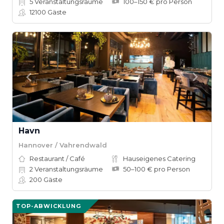
5
Veranstaltungsräume
100–150 € pro Person
12100
Gäste
Havn
Hannover / Vahrendwald
Restaurant / Café
Hauseigenes Catering
2
Veranstaltungsräume
50–100 € pro Person
200
Gäste
TOP-ABWICKLUNG