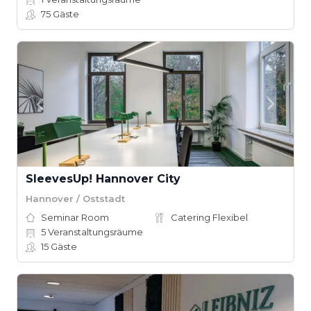
75
Gäste
SleevesUp! Hannover City
Hannover / Oststadt
Seminar Room
Catering Flexibel
5
Veranstaltungsräume
15
Gäste