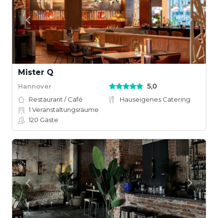
Mister Q
5,0
Hannover
Restaurant / Café
Hauseigenes Catering
1
Veranstaltungsräume
120
Gäste