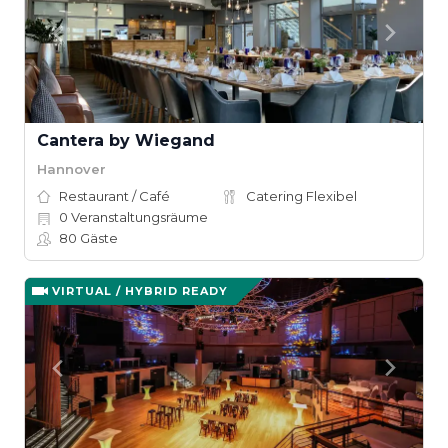
Cantera by Wiegand
Hannover
Restaurant / Café
Catering Flexibel
0
Veranstaltungsräume
80
Gäste
VIRTUAL / HYBRID READY