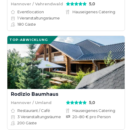
5,0
Hannover / Vahrendwald
Eventlocation
Hauseigenes Catering
1
Veranstaltungsräume
180
Gäste
TOP-ABWICKLUNG
Rodizio Baumhaus
5,0
Hannover / Umland
Restaurant / Café
Hauseigenes Catering
3
Veranstaltungsräume
20–80 € pro Person
200
Gäste