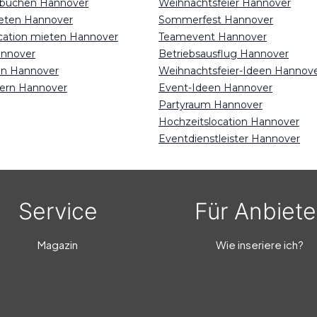
 buchen Hannover
Weihnachtsfeier Hannover
ieten Hannover
Sommerfest Hannover
ocation mieten Hannover
Teamevent Hannover
annover
Betriebsausflug Hannover
en Hannover
Weihnachtsfeier-Ideen Hannov
iern Hannover
Event-Ideen Hannover
Partyraum Hannover
Hochzeitslocation Hannover
Eventdienstleister Hannover
Service
Für Anbiete
Magazin
Wie inseriere ich?