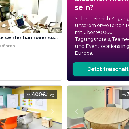
sein?
Sichern Sie sich Zugan
unserem erweiterten Po
mit über 90.000
ecos office center hannover sued - Besprechungsraum L
Tagungshotels, Teame
 Döhren
und Eventlocations in 
Europa.
Jetzt freischal
400€
ca.
/ Tag
ca.