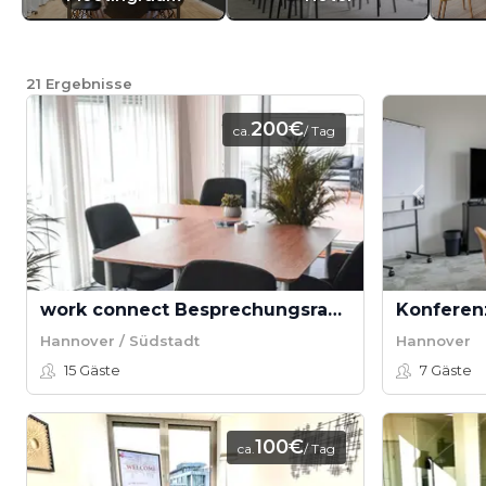
21
Ergebnisse
200€
ca.
/ Tag
work connect Besprechungsraum
Konferen
Hannover / Südstadt
Hannover
15
Gäste
7
Gäste
100€
ca.
/ Tag