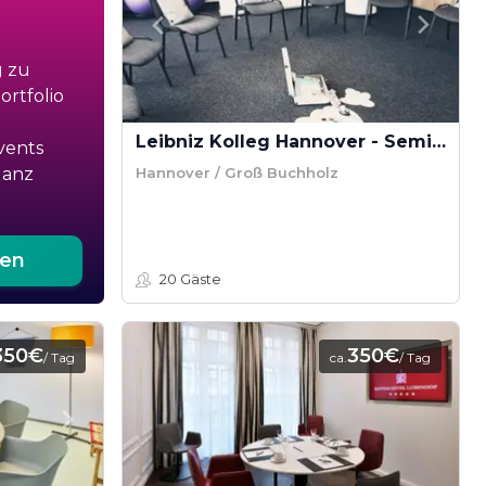
g zu
rtfolio
Leibniz Kolleg Hannover - Seminarraum Nature
vents
Hannover / Groß Buchholz
ganz
ten
20
Gäste
350€
350€
/ Tag
ca.
/ Tag