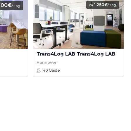
900€
1.250€
ca.
/ Tag
/ Tag
Trans4Log LAB Trans4Log LAB
Hannover
40
Gäste