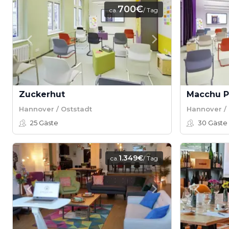
700€
ca.
/ Tag
Zuckerhut
Macchu P
Hannover / Oststadt
Hannover / 
25
Gäste
30
Gäste
1.349€
ca.
/ Tag