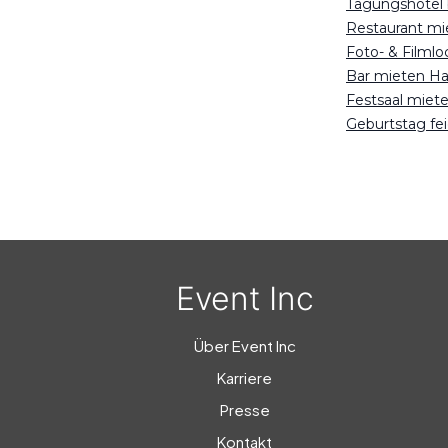
Tagungshotel
Restaurant m
Foto- & Filml
Bar mieten H
Festsaal miet
Geburtstag fe
Event Inc
Über Event Inc
Karriere
Presse
Kontakt