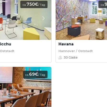
750€
ca.
/ Tag
ca.
icchu
Havana
Oststadt
Hannover / Oststadt
30
Gäste
69€
ca.
/ Tag