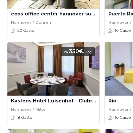
ecos office center hannover sued - Meetingraum
Puerto Ri
Hannover / Döhren
Hannover / 
20
Gäste
10
Gäste
350€
ca.
/ Tag
Kastens Hotel Luisenhof - Clubraum 4
Rio
Hannover / Mitte
Hannover / 
8
Gäste
10
Gäste