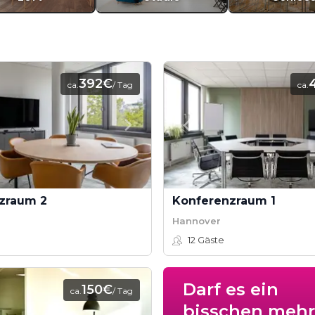
392€
ca.
/ Tag
ca.
zraum 2
Konferenzraum 1
Hannover
12
Gäste
Darf es ein
150€
ca.
/ Tag
bisschen mehr