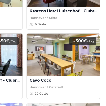
Kastens Hotel Luisenhof - Clubraum 1
Hannover / Mitte
6
Gäste
450€
500€
/ Tag
ca.
/ Tag
Kastens Hotel Luisenhof - Clubraum 2
Cayo Coco
Hannover / Oststadt
20
Gäste