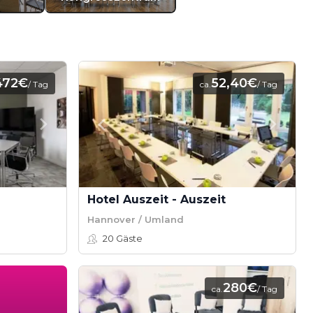
472€
52,40€
/ Tag
ca.
/ Tag
Hotel Auszeit - Auszeit
Hannover / Umland
20
Gäste
280€
ca.
/ Tag