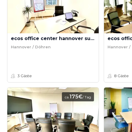
ecos office center hannover sued - Besprechungsraum S
Hannover / Döhren
Hannover /
3
Gäste
8
Gäste
175€
ca.
/ Tag