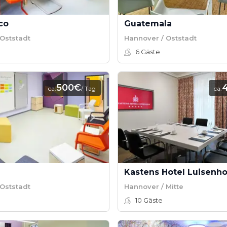
co
Guatemala
Oststadt
Hannover / Oststadt
6
Gäste
500€
ca.
/ Tag
ca.
Oststadt
Hannover / Mitte
10
Gäste