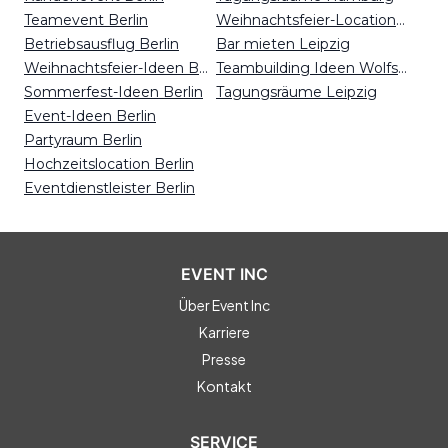
Teamevent Berlin
Weihnachtsfeier-Locations Kiel
Betriebsausflug Berlin
Bar mieten Leipzig
Weihnachtsfeier-Ideen Berlin
Teambuilding Ideen Wolfsburg
Sommerfest-Ideen Berlin
Tagungsräume Leipzig
Event-Ideen Berlin
Partyraum Berlin
Hochzeitslocation Berlin
Eventdienstleister Berlin
EVENT INC
Über Event Inc
Karriere
Presse
Kontakt
SERVICE