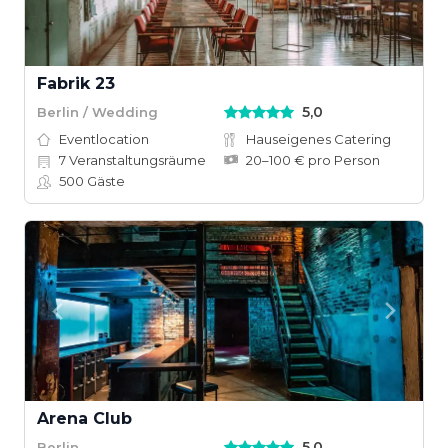
Fabrik 23
5,0
Berlin / Wedding
Eventlocation
Hauseigenes Catering
7
Veranstaltungsräume
20–100 € pro Person
500
Gäste
Arena Club
5,0
Berlin