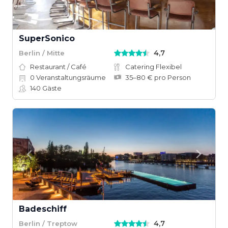
SuperSonico
4,7
Berlin / Mitte
Restaurant / Café
Catering Flexibel
0
Veranstaltungsräume
35–80 € pro Person
140
Gäste
Badeschiff
4,7
Berlin / Treptow