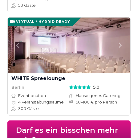
50
Gäste
VIRTUAL / HYBRID READY
WHITE Spreelounge
5,0
Berlin
Eventlocation
Hauseigenes Catering
4
Veranstaltungsräume
50–100 € pro Person
300
Gäste
Darf es ein bisschen mehr