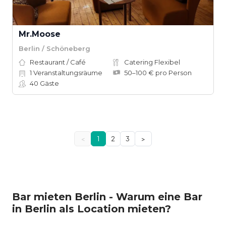
Mr.Moose
Berlin / Schöneberg
Restaurant / Café
Catering Flexibel
1
Veranstaltungsräume
50–100 € pro Person
40
Gäste
<
1
2
3
>
Bar mieten Berlin - Warum eine Bar
in Berlin als Location mieten?