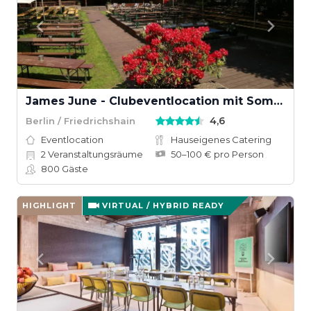
James June - Clubeventlocation mit Sommergarten
4,6
Berlin / Friedrichshain
Eventlocation
Hauseigenes Catering
2
Veranstaltungsräume
50–100 € pro Person
800
Gäste
HIGHLIGHT
VIRTUAL / HYBRID READY