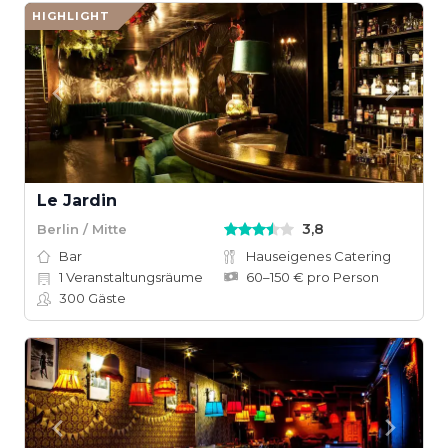
HIGHLIGHT
Le Jardin
3,8
Berlin / Mitte
Bar
Hauseigenes Catering
1
Veranstaltungsräume
60–150 € pro Person
300
Gäste