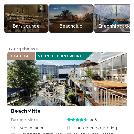
Bar / Lounge
Beachclub
Erlebnislocation
117
Ergebnisse
HIGHLIGHT
SCHNELLE ANTWORT
BeachMitte
4,5
Berlin / Mitte
Eventlocation
Hauseigenes Catering