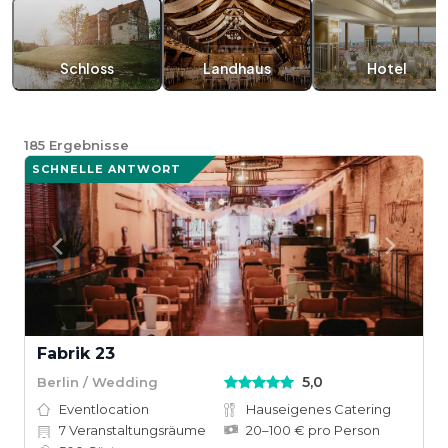
Schloss
Landhaus
Hotel
185
Ergebnisse
SCHNELLE ANTWORT
Fabrik 23
5,0
Berlin / Wedding
Eventlocation
Hauseigenes Catering
7
Veranstaltungsräume
20–100 € pro Person