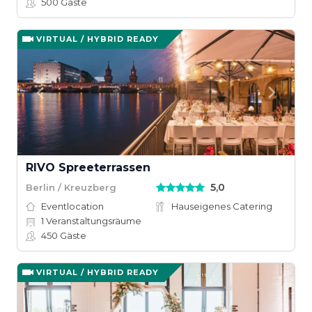
500
Gäste
VIRTUAL / HYBRID READY
RIVO Spreeterrassen
5,0
Berlin / Kreuzberg
Eventlocation
Hauseigenes Catering
1
Veranstaltungsräume
450
Gäste
VIRTUAL / HYBRID READY