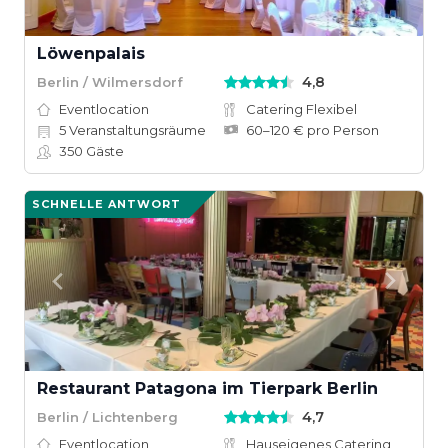
Löwenpalais
4,8
Berlin / Wilmersdorf
Eventlocation
Catering Flexibel
5
Veranstaltungsräume
60–120 € pro Person
350
Gäste
SCHNELLE ANTWORT
Restaurant Patagona im Tierpark Berlin
4,7
Berlin / Lichtenberg
Eventlocation
Hauseigenes Catering