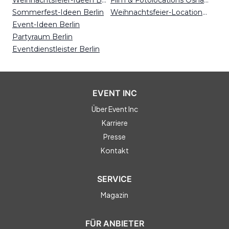
Weihnachtsfeier-Ideen Berlin
Film & Fotolocations Osnabrück
Sommerfest-Ideen Berlin
Weihnachtsfeier-Locations Bielefeld
Event-Ideen Berlin
Partyraum Berlin
Eventdienstleister Berlin
EVENT INC
Über Event Inc
Karriere
Presse
Kontakt
SERVICE
Magazin
FÜR ANBIETER