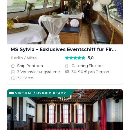
MS Sylvia – Exklusives Eventschiff für Firmenfeiern & private Events in Berlin
5,0
Berlin / Mitte
Ship Pontoon
Catering Flexibel
3
Veranstaltungsräume
30–90 € pro Person
32
Gäste
VIRTUAL / HYBRID READY