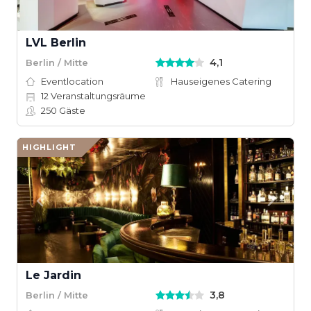
LVL Berlin
4,1
Berlin / Mitte
Eventlocation
Hauseigenes Catering
12
Veranstaltungsräume
250
Gäste
HIGHLIGHT
Le Jardin
3,8
Berlin / Mitte