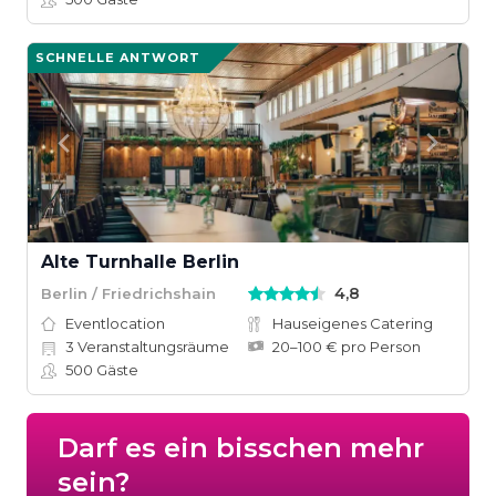
SCHNELLE ANTWORT
Alte Turnhalle Berlin
4,8
Berlin / Friedrichshain
Eventlocation
Hauseigenes Catering
3
Veranstaltungsräume
20–100 € pro Person
500
Gäste
Darf es ein bisschen mehr
sein?