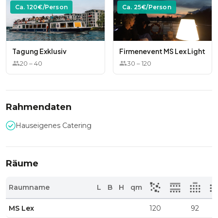
Ca.
120
€/Person
Ca.
25
€/Person
Tagung Exklusiv
Firmenevent MS Lex Light
20
–
40
30
–
120
Rahmendaten
Hauseigenes Catering
Räume
Raumname
L
B
H
qm
MS Lex
120
92