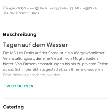
Legende
Stehend
Parlament
Reihen
U-Form
Block
Gala / Bankett
Kreis
Beschreibung
Tagen auf dem Wasser
Die MS Lex Berlin auf der Spree ist ein außergewöhnlicher
Veranstaltungsort, der eine Vielzahl von Möglichkeiten
bietet. Von Firmenveranstaltungen bis hin zu privaten Feiern
ist das Schiff perfekt ausgestattet, um Ihren individuellen
Bedürfnissen gerecht zu werden.
WEITERLESEN
Ihr Event auf der MS Lex
Flexibel anpassbare Ober- und Unterdecks ermöglichen
Konferenzen, Produktpräsentationen und Firmenfeiern in
Catering