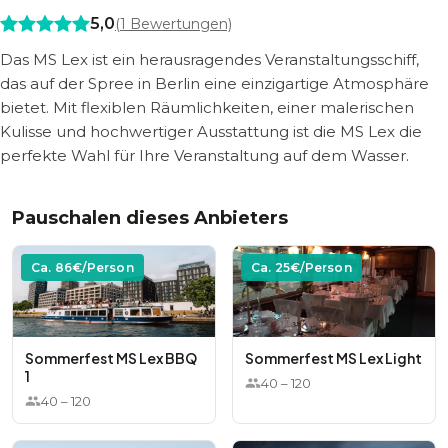
5,0
(
1
Bewertungen)
Das MS Lex ist ein herausragendes Veranstaltungsschiff,
das auf der Spree in Berlin eine einzigartige Atmosphäre
bietet. Mit flexiblen Räumlichkeiten, einer malerischen
Kulisse und hochwertiger Ausstattung ist die MS Lex die
perfekte Wahl für Ihre Veranstaltung auf dem Wasser.
Pauschalen dieses Anbieters
Ca.
86
€/Person
Ca.
25
€/Person
Sommerfest MS Lex BBQ
Sommerfest MS Lex Light
1
40
–
120
40
–
120