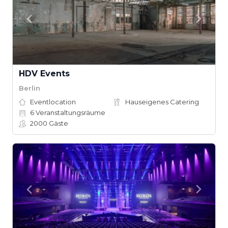
HDV Events
Berlin
Eventlocation
Hauseigenes Catering
6
Veranstaltungsräume
2000
Gäste