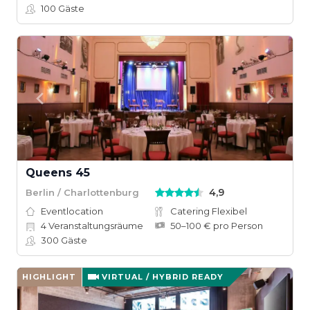
100
Gäste
Queens 45
4,9
Berlin / Charlottenburg
Eventlocation
Catering Flexibel
4
Veranstaltungsräume
50–100 € pro Person
300
Gäste
HIGHLIGHT
VIRTUAL / HYBRID READY