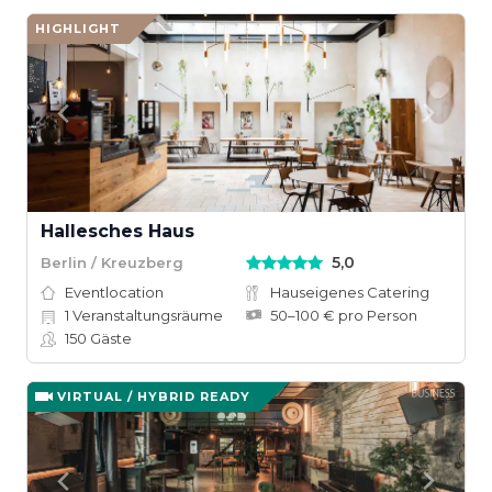
HIGHLIGHT
Hallesches Haus
5,0
Berlin / Kreuzberg
Eventlocation
Hauseigenes Catering
1
Veranstaltungsräume
50–100 € pro Person
150
Gäste
VIRTUAL / HYBRID READY