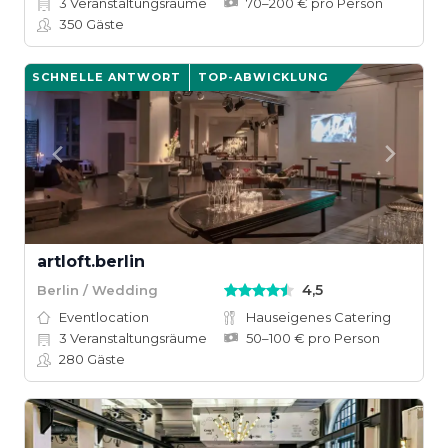
3
Veranstaltungsräume
70–200 € pro Person
350
Gäste
SCHNELLE ANTWORT
TOP-ABWICKLUNG
artloft.berlin
4,5
Berlin / Wedding
Eventlocation
Hauseigenes Catering
3
Veranstaltungsräume
50–100 € pro Person
280
Gäste