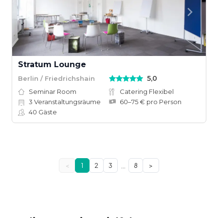
Stratum Lounge
5,0
Berlin / Friedrichshain
Seminar Room
Catering Flexibel
3
Veranstaltungsräume
60–75 € pro Person
40
Gäste
…
<
1
2
3
8
>