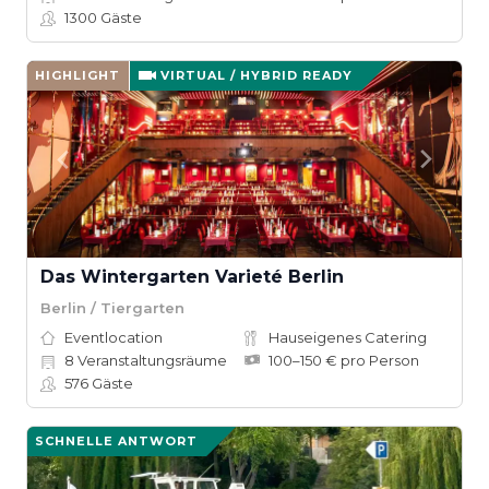
1300
Gäste
HIGHLIGHT
VIRTUAL / HYBRID READY
Das Wintergarten Varieté Berlin
Berlin / Tiergarten
Eventlocation
Hauseigenes Catering
8
Veranstaltungsräume
100–150 € pro Person
576
Gäste
SCHNELLE ANTWORT