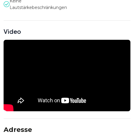
Keine
lassen Sie sich von der hauseigenen Show mit den
Lautstärkebeschränkungen
herausragendsten Artisten und Künstlern verzaubern. Die
Wintergarten-Küche verwöhnt Sie und Ihre Gäste mit
kulinarischen Köstlichkeiten, während modernste
Video
Haustechnik und flexible Raum- und Bestuhlungsvarianten
Ihre Ideen perfekt in Szene setzen. Auch eine Tanzfläche
lässt sich im Handumdrehen zaubern.
Rundum-Service für ein
unvergessliches Event
Genießen Sie professionelle, individuelle Betreuung aus
einer Hand mit allen faszinierenden Möglichkeiten des
Wintergarten Berlin!
Statten Sie der Location hier einen virtuellen Besuch ab:
Adresse