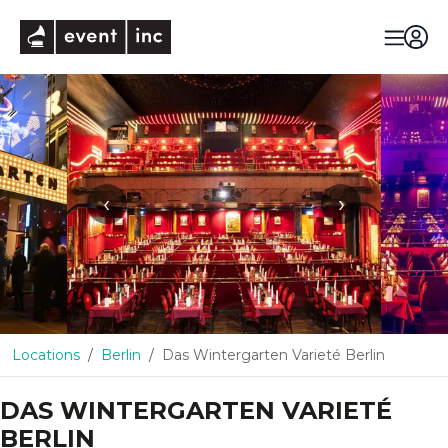
eventinc
‹
›
Locations
Berlin
Das Wintergarten Varieté Berlin
DAS WINTERGARTEN VARIETÉ
BERLIN