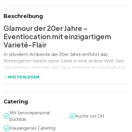
Beschreibung
Glamour der 20er Jahre –
Eventlocation mit einzigartigem
Varieté-Flair
In stilvollem Ambiente der 20er Jahre entführt das
Wintergarten Varieté seine Gäste in eine andere Welt. Seit
Jahrzehnten verbindet das Haus erstklassige Unterhaltung
mit exklusivem Flair und erlesener Gastronomie und bietet
WEITERLESEN
damit einen außergewöhnlichen Rahmen für anspruchsvolle
Veranstaltungen.
Catering
Preisgekrönte Eventlocation mit
Mit Servicepersonal
Wow-Effekt im Herzen Berlins
Küche vor Ort
buchbar
Das schönste Varieté-Theater Europas bietet eine
Hauseigenes Catering