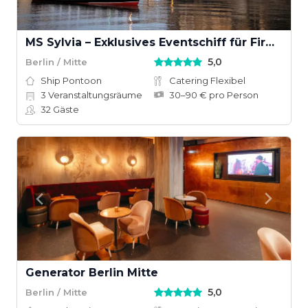
MS Sylvia – Exklusives Eventschiff für Firmenfeiern & private Events in Berlin
5,0
Berlin / Mitte
Ship Pontoon
Catering Flexibel
3
Veranstaltungsräume
30–90 € pro Person
32
Gäste
Generator Berlin Mitte
5,0
Berlin / Mitte