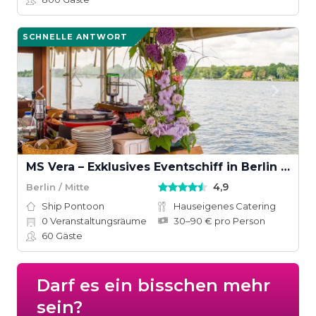
SCHNELLE ANTWORT
MS Vera – Exklusives Eventschiff in Berlin für Firmenfeiern & private Events
4,9
Berlin / Mitte
Ship Pontoon
Hauseigenes Catering
0
Veranstaltungsräume
30–90 € pro Person
60
Gäste
Darf es ein bisschen mehr
sein?