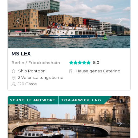
MS LEX
5,0
Berlin / Friedrichshain
Ship Pontoon
Hauseigenes Catering
2
Veranstaltungsräume
120
Gäste
SCHNELLE ANTWORT
TOP-ABWICKLUNG