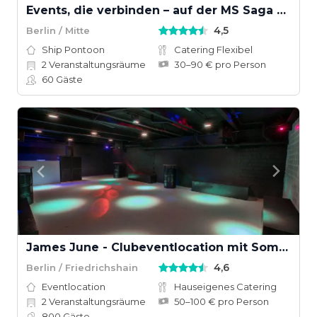
Events, die verbinden – auf der MS Saga Berlin
4,5
Berlin / Mitte
Ship Pontoon
Catering Flexibel
2
Veranstaltungsräume
30–90 € pro Person
60
Gäste
James June - Clubeventlocation mit Sommergarten
4,6
Berlin / Friedrichshain
Eventlocation
Hauseigenes Catering
2
Veranstaltungsräume
50–100 € pro Person
800
Gäste