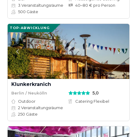
3
Veranstaltungsräume
40–80 € pro Person
500
Gäste
TOP-ABWICKLUNG
Klunkerkranich
5,0
Berlin / Neukölln
Outdoor
Catering Flexibel
2
Veranstaltungsräume
250
Gäste