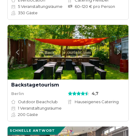
Eventlocation
Catering Flexibel
5
Veranstaltungsräume
60–120 € pro Person
350
Gäste
Backstagetourism
4,7
Berlin
Outdoor Beachclub
Hauseigenes Catering
1
Veranstaltungsräume
200
Gäste
SCHNELLE ANTWORT