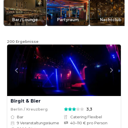
Bar / Lounge
Partyraum
Nachtclub
200
Ergebnisse
Birgit & Bier
3,3
Berlin / Kreuzberg
Bar
Catering Flexibel
9
Veranstaltungsräume
40–110 € pro Person