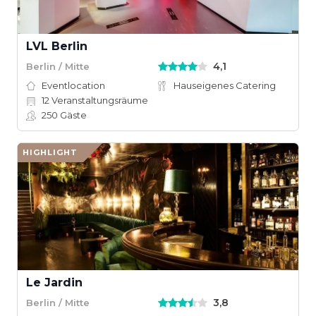
LVL Berlin
4,1
Berlin / Mitte
Eventlocation
Hauseigenes Catering
12
Veranstaltungsräume
250
Gäste
HIGHLIGHT
Le Jardin
3,8
Berlin / Mitte