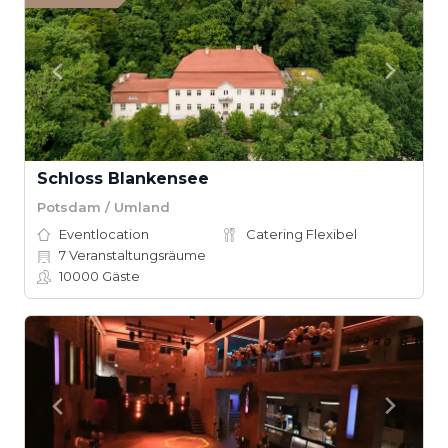
Schloss Blankensee
Potsdam / Umland
Eventlocation
Catering Flexibel
7
Veranstaltungsräume
10000
Gäste