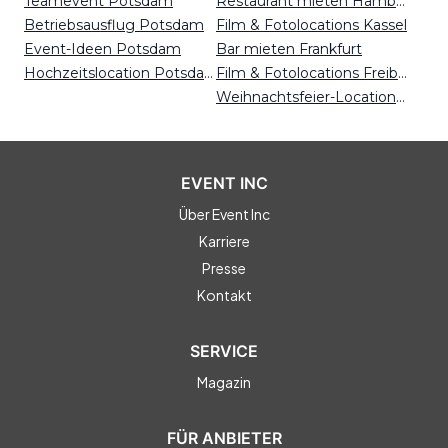
Teamevent Potsdam
Restaurant mieten Hamburg
Betriebsausflug Potsdam
Film & Fotolocations Kassel
Event-Ideen Potsdam
Bar mieten Frankfurt
Hochzeitslocation Potsdam
Film & Fotolocations Freiburg
Weihnachtsfeier-Locations Mainz
EVENT INC
Über Event Inc
Karriere
Presse
Kontakt
SERVICE
Magazin
FÜR ANBIETER