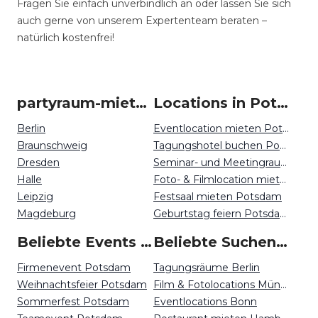
Fragen Sie einfach unverbindlich an oder lassen Sie sich
auch gerne von unserem Expertenteam beraten –
natürlich kostenfrei!
partyraum-mieten um Potsdam
Locations in Potsdam mieten
Berlin
Eventlocation mieten Potsdam
Braunschweig
Tagungshotel buchen Potsdam
Dresden
Seminar- und Meetingraum mieten Potsdam
Halle
Foto- & Filmlocation mieten Potsdam
Leipzig
Festsaal mieten Potsdam
Magdeburg
Geburtstag feiern Potsdam
Beliebte Events in Potsdam
Beliebte Suchen auf Event Inc
Firmenevent Potsdam
Tagungsräume Berlin
Weihnachtsfeier Potsdam
Film & Fotolocations München
Sommerfest Potsdam
Eventlocations Bonn