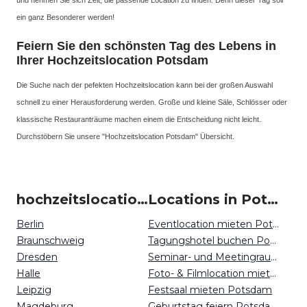
und nehmen Sie sich Zeit, die passende Location zu finden. Denn dieser Tag soll
ein ganz Besonderer werden!
Feiern Sie den schönsten Tag des Lebens in
Ihrer Hochzeitslocation Potsdam
Die Suche nach der pefekten Hochzeitslocation kann bei der großen Auswahl
schnell zu einer Herausforderung werden. Große und kleine Säle, Schlösser oder
klassische Restauranträume machen einem die Entscheidung nicht leicht.
Durchstöbern Sie unsere "Hochzeitslocation Potsdam" Übersicht.
hochzeitslocation um Potsdam
Locations in Potsdam mieten
Berlin
Eventlocation mieten Potsdam
Braunschweig
Tagungshotel buchen Potsdam
Dresden
Seminar- und Meetingraum mieten Potsdam
Halle
Foto- & Filmlocation mieten Potsdam
Leipzig
Festsaal mieten Potsdam
Magdeburg
Geburtstag feiern Potsdam