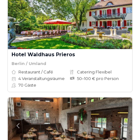
Hotel Waldhaus Prieros
Berlin / Umland
Restaurant / Café
Catering Flexibel
4
Veranstaltungsräume
50–100 € pro Person
70
Gäste