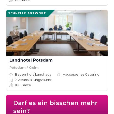
SCHNELLE ANTWORT
Landhotel Potsdam
Potsdam / Golm
Bauernhof / Landhaus
Hauseigenes Catering
7
Veranstaltungsräume
180
Gäste
Darf es ein bisschen mehr
sein?