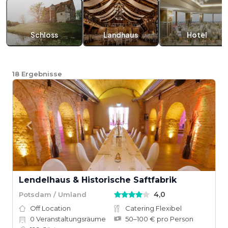
Schloss
Landhaus
Hotel
18
Ergebnisse
Lendelhaus & Historische Saftfabrik
4,0
Potsdam / Umland
Off Location
Catering Flexibel
0
Veranstaltungsräume
50–100 € pro Person