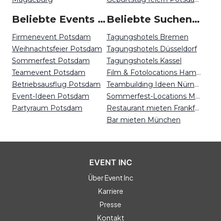
Beliebte Events in Potsdam
Beliebte Suchen auf Event Inc
Firmenevent Potsdam
Tagungshotels Bremen
Weihnachtsfeier Potsdam
Tagungshotels Düsseldorf
Sommerfest Potsdam
Tagungshotels Kassel
Teamevent Potsdam
Film & Fotolocations Hamburg
Betriebsausflug Potsdam
Teambuilding Ideen Nürnberg
Event-Ideen Potsdam
Sommerfest-Locations Magdeburg
Partyraum Potsdam
Restaurant mieten Frankfurt
Bar mieten München
EVENT INC
Über Event Inc
Karriere
Presse
Kontakt