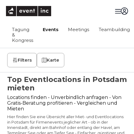
eventinc
Tagung
Events
Meetings
Teambuilding
&
Kongress
Filters
Karte
Top Eventlocations in Potsdam
mieten
Locations finden - Unverbindlich anfragen - Von
Gratis-Beratung profitieren - Vergleichen und
Mieten
Hier finden Sie eine Übersicht aller Miet- und Eventlocations
in Potsdam für Firmenevents jeglicher Art - ob in der
Innenstadt, direkt am Bahnhof oder entlang der Havel, am
Templiner See oder am Tiefer See - Einfacher, günstiger und