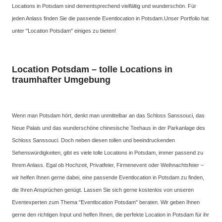
Locations in Potsdam sind dementsprechend vielfältig und wunderschön. Für
jeden Anlass finden Sie die passende Eventlocation in Potsdam.Unser Portfolio hat
unter "Location Potsdam" einiges zu bieten!
Location Potsdam – tolle Locations in
traumhafter Umgebung
Wenn man Potsdam hört, denkt man unmittelbar an das Schloss Sanssouci, das
Neue Palais und das wunderschöne chinesische Teehaus in der Parkanlage des
Schloss Sanssouci. Doch neben diesen tollen und beeindruckenden
Sehenswürdigkeiten, gibt es viele tolle Locations in Potsdam, immer passend zu
Ihrem Anlass. Egal ob Hochzeit, Privatfeier, Firmenevent oder Weihnachtsfeier –
wir helfen Ihnen gerne dabei, eine passende Eventlocation in Potsdam zu finden,
die Ihren Ansprüchen genügt. Lassen Sie sich gerne kostenlos von unseren
Eventexperten zum Thema "Eventlocation Potsdam" beraten. Wir geben Ihnen
gerne den richtigen Input und helfen Ihnen, die perfekte Location in Potsdam für ihr