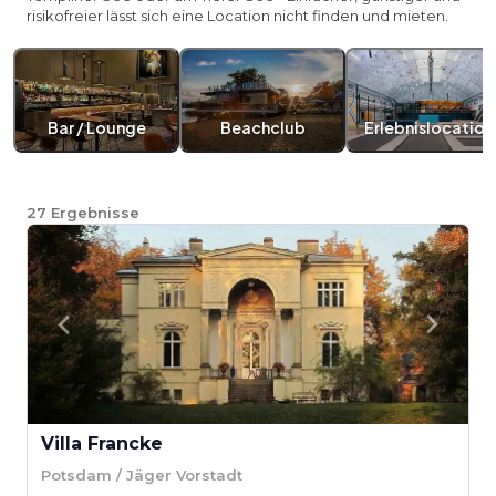
risikofreier lässt sich eine Location nicht finden und mieten.
Bar / Lounge
Beachclub
Erlebnislocation
27
Ergebnisse
Villa Francke
Potsdam / Jäger Vorstadt