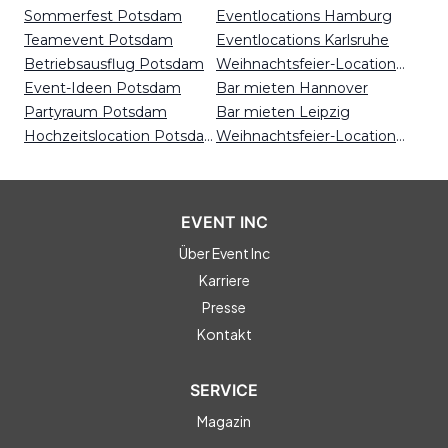
Sommerfest Potsdam
Eventlocations Hamburg
Teamevent Potsdam
Eventlocations Karlsruhe
Betriebsausflug Potsdam
Weihnachtsfeier-Locations Hamburg
Event-Ideen Potsdam
Bar mieten Hannover
Partyraum Potsdam
Bar mieten Leipzig
Hochzeitslocation Potsdam
Weihnachtsfeier-Locations Bielefeld
EVENT INC
Über Event Inc
Karriere
Presse
Kontakt
SERVICE
Magazin