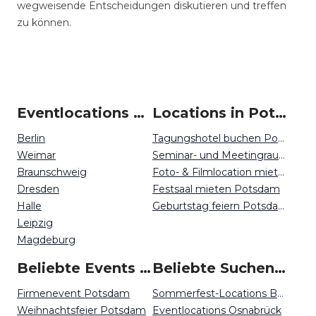
wegweisende Entscheidungen diskutieren und treffen
zu können.
Eventlocations um Potsdam
Locations in Potsdam mieten
Berlin
Tagungshotel buchen Potsdam
Weimar
Seminar- und Meetingraum mieten Potsdam
Braunschweig
Foto- & Filmlocation mieten Potsdam
Dresden
Festsaal mieten Potsdam
Halle
Geburtstag feiern Potsdam
Leipzig
Magdeburg
Beliebte Events in Potsdam
Beliebte Suchen auf Event Inc
Firmenevent Potsdam
Sommerfest-Locations Berlin
Weihnachtsfeier Potsdam
Eventlocations Osnabrück