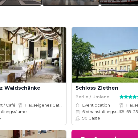
tz Waldschänke
Schloss Ziethen
Berlin / Umland
t / Café
Hauseigenes Catering
Eventlocation
altungsräume
6
Veranstaltungsräume
e
90
Gäste