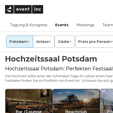
eventinc
Tagung & Kongress
Events
Meetings
Team
Potsdam
Anlass
Gäste
Preis pro Person
Hochzeitssaal Potsdam
Hochzeitssaal Potsdam: Perfekten Festsa
Die Hochzeit sollte einer der schönsten Tage im Leben eines Paares
Festsälen finden Sie im Portfolio von Event Inc. Schauen Sie sich
Bar / Lounge
Beachclub
Er