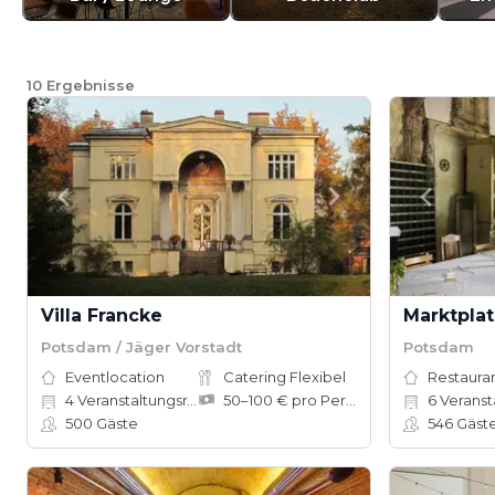
10
Ergebnisse
Villa Francke
Marktpla
Potsdam / Jäger Vorstadt
Potsdam
Eventlocation
Catering Flexibel
Restauran
4
Veranstaltungsräume
50–100 € pro Person
6
Veranst
500
Gäste
546
Gäst