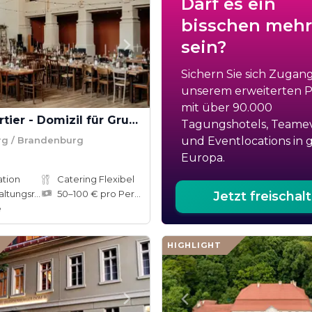
Darf es ein
bisschen mehr
sein?
Sichern Sie sich Zugan
unserem erweiterten Po
mit über 90.000
Raumquartier - Domizil für Gruppen
Tagungshotels, Teame
g / Brandenburg
und Eventlocations in 
Europa.
ation
Catering Flexibel
tungsräume
50–100 € pro Person
Jetzt freischal
e
HIGHLIGHT