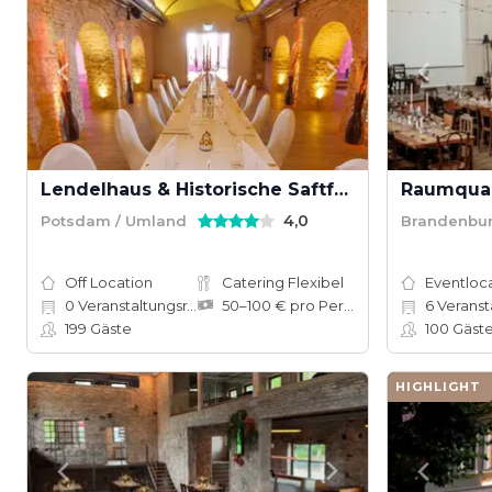
Lendelhaus & Historische Saftfabrik
4,0
Potsdam / Umland
Brandenbur
Off Location
Catering Flexibel
Eventloc
0
Veranstaltungsräume
50–100 € pro Person
6
Veranstal
199
Gäste
100
Gäst
HIGHLIGHT