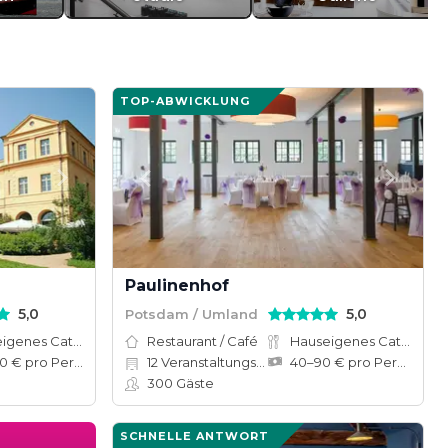
TOP-ABWICKLUNG
Paulinenhof
5,0
5,0
Potsdam / Umland
Hauseigenes Catering
Restaurant / Café
Hauseigenes Catering
69–250 € pro Person
12
Veranstaltungsräume
40–90 € pro Person
300
Gäste
SCHNELLE ANTWORT