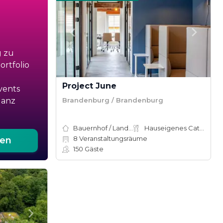
g zu
rtfolio
Project June
vents
Brandenburg / Brandenburg
ganz
Bauernhof / Landhaus
Hauseigenes Catering
8
Veranstaltungsräume
ten
150
Gäste