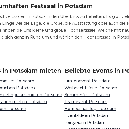
aumhaften Festsaal in Potsdam
chzeitssälen in Potsdam den Überblick zu behalten. Es gibt viele
 Dinge wie die Lage, die Größe, die Ausstattung oder auch die 
. Sie finden bei uns kleine und große Hochzeitssäle. Welche mit 
Sie sich ganz in Ruhe um und wählen den Hochzeitssaal in Pot
s in Potsdam mieten
Beliebte Events in 
n mieten Potsdam
Firmenevent Potsdam
 buchen Potsdam
Weihnachtsfeier Potsdam
 Meetingraum mieten Potsdam
Sommerfest Potsdam
ocation mieten Potsdam
Teamevent Potsdam
iern Potsdam
Betriebsausflug Potsdam
Event-Ideen Potsdam
Partyraum Potsdam