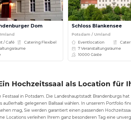
andenburger Dom
Schloss Blankensee
 Umland
Potsdam / Umland
t / Café
Catering Flexibel
Eventlocation
Cater
altungsräume
7
Veranstaltungsräume
e
10000
Gäste
in Hochzeitssaal als Location für
e Festsaal in Potsdam. Die Landeshauptstadt Brandenburgs hat 
etwas außerhalb gelegenen Ballsaal wählen. In unserem Portfolio f
ssehen mag, Sie werden garantiert einen passenden Hochzeitssaa
ene Locations verleihen Ihrem ganz besonderen Tag eine unverge