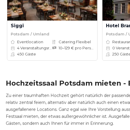
Siggi
Hotel Br
Potsdam / Umland
Potsdam /
Eventlocation
Catering Flexibel
Restauran
4
Veranstaltungsräume
10–129 € pro Person
0
Veranst
450
Gäste
250
Gäst
Hochzeitssaal Potsdam mieten - E
Zu einer traumhaften Hochzeit gehört natürlich der passend
relativ zentral feiern, alternativ aber natürlich auch einen 
ausgefallenere Locations. Ganz egal wie Ihre Vorstellung au
Festsaal mieten, der etwas außergewöhnlicher ist. Ausgefall
Gästen, sondern auch Ihnen für immer in Erinnerung.