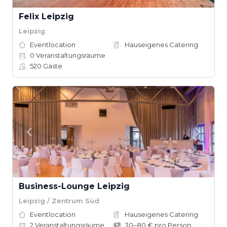
Felix Leipzig
Leipzig
Eventlocation
Hauseigenes Catering
0
Veranstaltungsräume
520
Gäste
Business-Lounge Leipzig
Leipzig / Zentrum Süd
Eventlocation
Hauseigenes Catering
2
Veranstaltungsräume
30–80 € pro Person