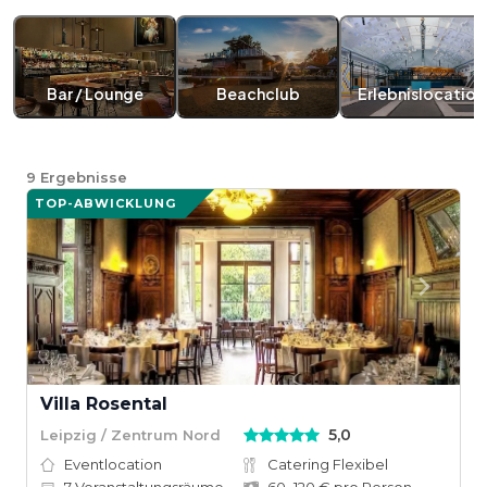
Bar / Lounge
Beachclub
Erlebnislocation
9
Ergebnisse
TOP-ABWICKLUNG
Villa Rosental
5,0
Leipzig / Zentrum Nord
Eventlocation
Catering Flexibel