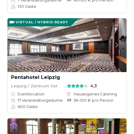
7
Veranstaltungsräume
60–120 € pro Person
130
Gäste
VIRTUAL / HYBRID READY
Pentahotel Leipzig
4,3
Leipzig / Zentrum Ost
Eventlocation
Hauseigenes Catering
17
Veranstaltungsräume
59–100 € pro Person
600
Gäste