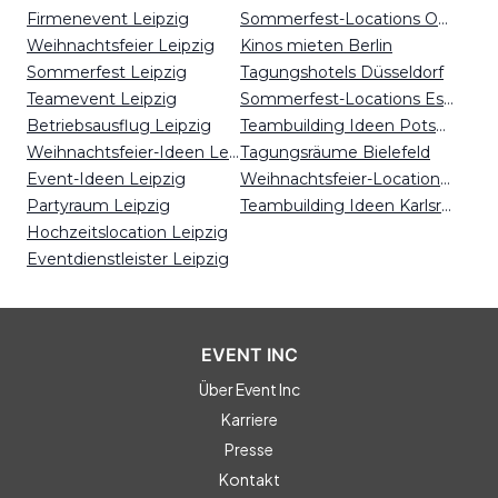
Firmenevent Leipzig
Sommerfest-Locations Osnabrück
Weihnachtsfeier Leipzig
Kinos mieten Berlin
Sommerfest Leipzig
Tagungshotels Düsseldorf
Teamevent Leipzig
Sommerfest-Locations Essen
Betriebsausflug Leipzig
Teambuilding Ideen Potsdam
Weihnachtsfeier-Ideen Leipzig
Tagungsräume Bielefeld
Event-Ideen Leipzig
Weihnachtsfeier-Locations Osnabrück
Partyraum Leipzig
Teambuilding Ideen Karlsruhe
Hochzeitslocation Leipzig
Eventdienstleister Leipzig
EVENT INC
Über Event Inc
Karriere
Presse
Kontakt