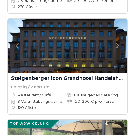
7
Veranstaltungsräume
50–100 € pro Person
270
Gäste
Steigenberger Icon Grandhotel Handelshof Leipzig
Leipzig / Zentrum
Restaurant / Café
Hauseigenes Catering
9
Veranstaltungsräume
120–200 € pro Person
120
Gäste
TOP-ABWICKLUNG