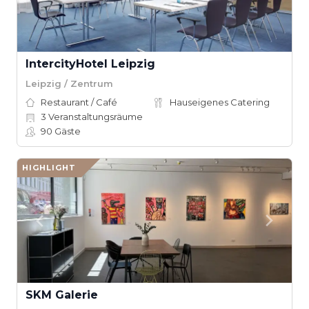
IntercityHotel Leipzig
Leipzig / Zentrum
Restaurant / Café
Hauseigenes Catering
3
Veranstaltungsräume
90
Gäste
HIGHLIGHT
SKM Galerie