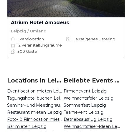
Atrium Hotel Amadeus
Leipzig / Umland
Eventlocation
Hauseigenes Catering
12
Veranstaltungsräume
300
Gäste
Locations in Leipzig mieten
Beliebte Events in Leipzig
Eventlocation mieten Leipzig
Firmenevent Leipzig
Tagungshotel buchen Leipzig
Weihnachtsfeier Leipzig
Seminar- und Meetingraum mieten Leipzig
Sommerfest Leipzig
Restaurant mieten Leipzig
Teamevent Leipzig
Foto- & Filmlocation mieten Leipzig
Betriebsausflug Leipzig
Bar mieten Leipzig
Weihnachtsfeier-Ideen Leipzig