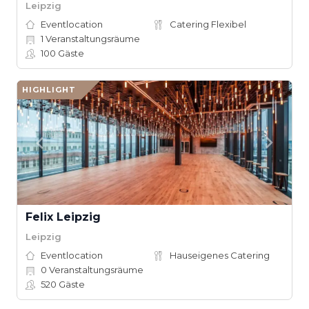
Leipzig
Eventlocation
Catering Flexibel
1
Veranstaltungsräume
100
Gäste
HIGHLIGHT
Felix Leipzig
Leipzig
Eventlocation
Hauseigenes Catering
0
Veranstaltungsräume
520
Gäste