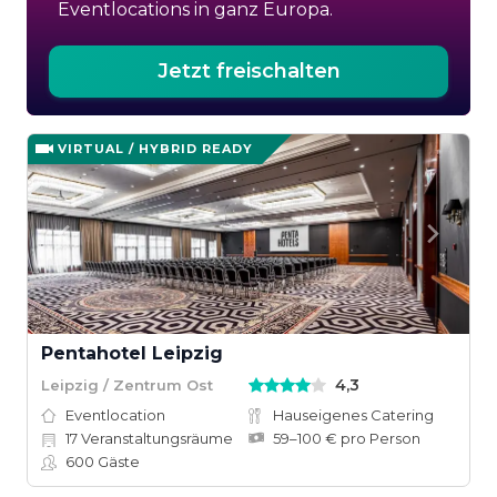
Eventlocations in ganz Europa.
Jetzt freischalten
VIRTUAL / HYBRID READY
Pentahotel Leipzig
4,3
Leipzig / Zentrum Ost
Eventlocation
Hauseigenes Catering
17
Veranstaltungsräume
59–100 € pro Person
600
Gäste