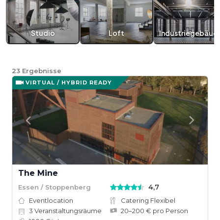
Studio
Loft
Industriegebäud
23
Ergebnisse
VIRTUAL / HYBRID READY
The Mine
4,7
Essen / Stoppenberg
Eventlocation
Catering Flexibel
3
Veranstaltungsräume
20–200 € pro Person