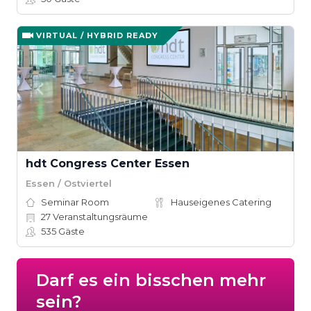
VIRTUAL / HYBRID READY
hdt Congress Center Essen
Essen / Ostviertel
Seminar Room
Hauseigenes Catering
27
Veranstaltungsräume
535
Gäste
Darf es ein bisschen mehr
sein?