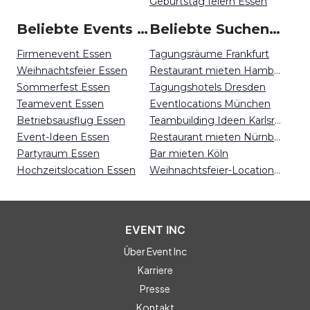
Geburtstag feiern Essen
Beliebte Events in Essen
Beliebte Suchen auf Event Inc
Firmenevent Essen
Tagungsräume Frankfurt
Weihnachtsfeier Essen
Restaurant mieten Hamburg
Sommerfest Essen
Tagungshotels Dresden
Teamevent Essen
Eventlocations München
Betriebsausflug Essen
Teambuilding Ideen Karlsruhe
Event-Ideen Essen
Restaurant mieten Nürnberg
Partyraum Essen
Bar mieten Köln
Hochzeitslocation Essen
Weihnachtsfeier-Locations Kiel
EVENT INC
Über Event Inc
Karriere
Presse
Kontakt