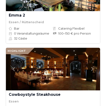
Emma 2
Essen / Rüttenscheid
Bar
Catering Flexibel
0
Veranstaltungsräume
100–150 € pro Person
32
Gäste
HIGHLIGHT
Cowboystyle Steakhouse
Essen