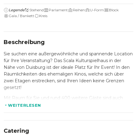
Legende
Stehend
Parlament
Reihen
U-Form
Block
Gala / Bankett
Kreis
Beschreibung
Sie suchen eine außergewöhnliche und spannende Location
für Ihre Veranstaltung? Das Scala Kulturspielhaus in der
Nähe von Duisburg ist der ideale Platz für Ihr Event! In den
Räumlichkeiten des ehemaligen Kinos, welche sich über
zwei Etagen erstrecken, sind Ihren Ideen keine Grenzen
gesetzt!
Mit Raum für Sie und rund 400 weitere Gäste sind auch
größere Veranstaltungen kein Problem. Im Scala
WEITERLESEN
Kulturspielhaus finden Sie moderne Technik in einer variabel
gestaltbaren Location vor. Der Charme und Flair des
Kulturspielhauses sind unnachahmlich und machen jede
Catering
Veranstaltung zu einem unvergesslichen Event für Sie und