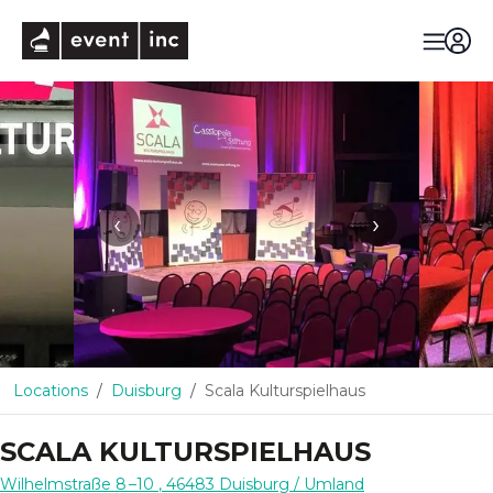
eventinc
‹
›
Locations
Duisburg
Scala Kulturspielhaus
SCALA KULTURSPIELHAUS
Wilhelmstraße 8 –10
,
46483
Duisburg
/ Umland