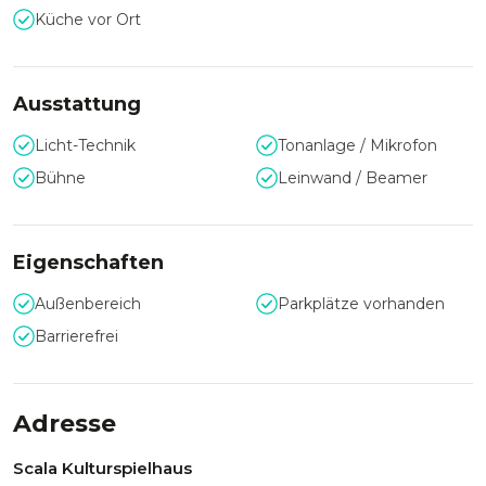
Ihre Gäste! Das professionelle und freundliche Team steht
Küche vor Ort
Ihnen gerne bei der Planung und Durchführung Ihrer
Events mit Rat und Tat zur Seite.
Freuen Sie sich auf Ihr individuelles Event in einer
Ausstattung
außergewöhnlichen Location im Raum Duisburg!
Licht-Technik
Tonanlage / Mikrofon
Bühne
Leinwand / Beamer
Eigenschaften
Außenbereich
Parkplätze vorhanden
Barrierefrei
Adresse
Scala Kulturspielhaus