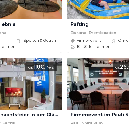
lebnis
Rafting
rena
Eiskanal Eventlocation
Speisen & Getränke
Firmenevent
Ohne
lnehmer
10–30
Teilnehmer
110€
26
ca.
/ Pers.
ca.
Ihre Weihnachtsfeier in der Gläsernen 3D Fabrik
Firmenevent im Pauli Sp
D Fabrik
Pauli Spirit Klub