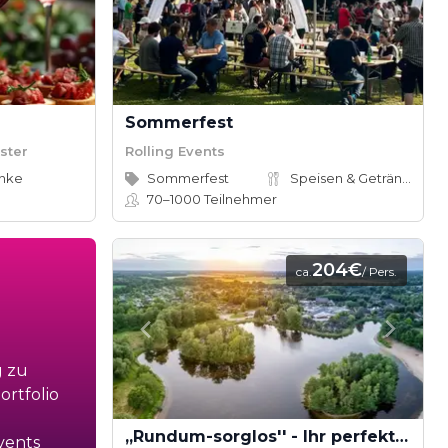
Sommerfest
ster
Rolling Events
änke
Sommerfest
Speisen & Getränke
70–1000
Teilnehmer
204€
ca.
/ Pers.
g zu
rtfolio
,,Rundum-sorglos'' - Ihr perfekter Veranstaltungstag
vents