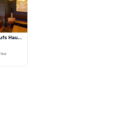
Afterwork: 100 Drinks aufs Haus – Die Firma lädt ein!
änke