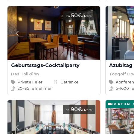
50€
ca.
/ Pers.
Geburtstags-Cocktailparty
Das Tollkühn
Topgolf Ob
Private Feier
Getränke
20–35
Teilnehmer
5–1600
Te
VIRTUAL 
90€
ca.
/ Pers.