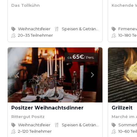
Das Tollkühn
Kochende W
Weihnachtsfeier
Speisen & Getränke
Firmene
20–35
Teilnehmer
10–180
Te
65€
ca.
/ Pers.
Positzer Weihnachtsdinner
Grillzeit
Rittergut Positz
Marché im 
Weihnachtsfeier
Speisen & Getränke
Sommerf
2–120
Teilnehmer
10–60
Tei