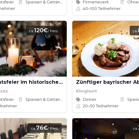
tsfeier
Speisen & Getränke
Firmenevent
Ohne
lnehmer
40–100
Teilnehmer
120€
ca.
/ Pers.
ca.
Weihnachtsfeier im historischen Ambiente
sitz
Klinglwirt
tsfeier
Speisen & Getränke
Dinner
ilnehmer
20–50
Teilnehmer
76€
ca.
/ Pers.
ca.