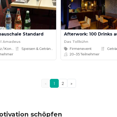
auschale Standard
el Amadeus
Das Tollkühn
Konferenz / Kongress
Speisen & Getränke
Firmenevent
Getr
lnehmer
20–35
Teilnehmer
<
1
2
>
otivation schöpfen