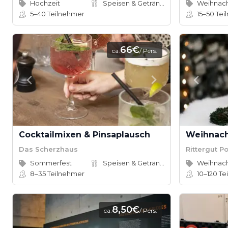
Hochzeit
Speisen & Getränke
Weihnach
5–40
Teilnehmer
15–50
Tei
66€
ca.
/ Pers.
Cocktailmixen & Pinsaplausch
Das Scherzhaus
Rittergut Po
Sommerfest
Speisen & Getränke
Weihnach
8–35
Teilnehmer
10–120
Te
8,50€
ca.
/ Pers.