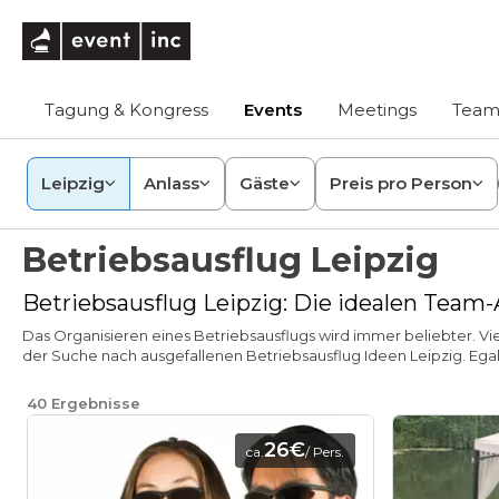
eventinc
Tagung & Kongress
Events
Meetings
Team
Leipzig
Anlass
Gäste
Preis pro Person
Betriebsausflug Leipzig
Betriebsausflug Leipzig: Die idealen Team-
Das Organisieren eines Betriebsausflugs wird immer beliebter. Vi
der Suche nach ausgefallenen Betriebsausflug Ideen Leipzig. Egal
40
Ergebnisse
26€
ca.
/ Pers.