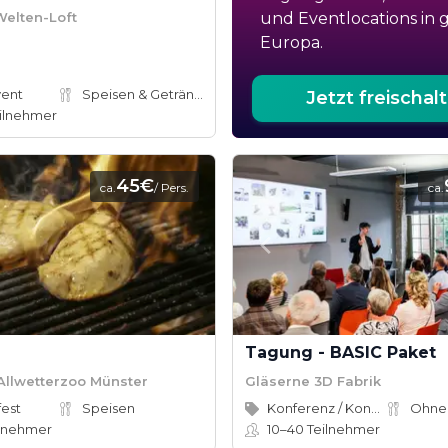
elten-Loft
und Eventlocations in 
Europa.
vent
Speisen & Getränke
Jetzt freischal
ilnehmer
45€
ca.
/ Pers.
ca.
Tagung - BASIC Paket
Allwetterzoo Münster
Gläserne 3D Fabrik
est
Speisen
Konferenz / Kongress
Ohne
lnehmer
10–40
Teilnehmer