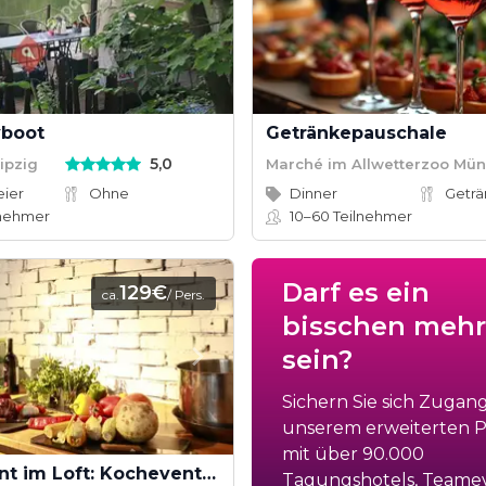
yboot
Getränkepauschale
5,0
ipzig
Marché im Allwetterzoo Mün
eier
Ohne
Dinner
Getr
lnehmer
10–60
Teilnehmer
Darf es ein
129€
ca.
/ Pers.
bisschen mehr
sein?
Sichern Sie sich Zugan
unserem erweiterten Po
mit über 90.000
Teamevent im Loft: Kochevent inkl. Cocktail-Workshop ab 16 Teilnehmern
Tagungshotels, Teame