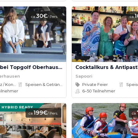
30€
ca.
/ Pers.
ca.
Azubitag bei Topgolf Oberhausen
Cocktailkurs & Antipast
erhausen
Sapoori
Konferenz / Kongress, Firmenevent
Speisen & Getränke
Private Feier
ilnehmer
6–50
Teilnehmer
/ HYBRID READY
199€
ca.
/ Pers.
ca.