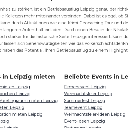
t zu stärken, ist ein Betriebsausflug Leipzig genau der richt
ie Kollegen mehr miteinander verbinden. Dabei ist es egal, ob Si
ig kann durch Attraktionen wie eine Krimi-Geocaching Tour und
nem längeren Aufenthalt einladen. Durch einen Besuch der Nikol
 stärker für die historische Seite Leipzigs interessiert, kann du
r lassen sich Sehenswürdigkeiten wie das Völkerschlachtsden
d haben das Potential, Ihren Betriebsausflug zu einem Highligh
 in Leipzig mieten
Beliebte Events in Le
 mieten Leipzig
Firmenevent Leipzig
buchen Leipzig
Weihnachtsfeier Leipzig
Meetingraum mieten Leipzig
Sommerfest Leipzig
eten Leipzig
Teamevent Leipzig
cation mieten Leipzig
Weihnachtsfeier-Ideen Leipzig
ipzig
Event-Ideen Leipzig