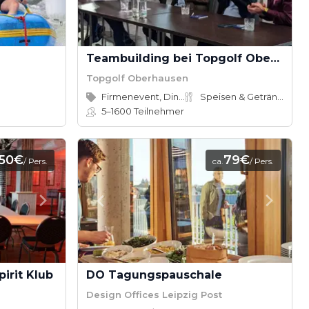
Teambuilding bei Topgolf Oberhausen
Topgolf Oberhausen
Firmenevent, Dinner
Speisen & Getränke
5–1600
Teilnehmer
,50€
79€
/ Pers.
ca.
/ Pers.
irit Klub
DO Tagungspauschale
Design Offices Leipzig Post