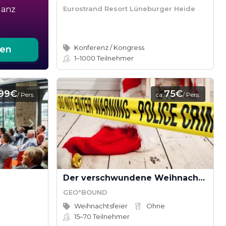
Eurostrand Resort Lüneburger Heide
ganz
Konferenz / Kongress
ten
1–1000
Teilnehmer
99€
75€
/ Pers.
ca.
/ Pers.
Der verschwundene Weihnachtsmann - Rettet Weihnachten! (Teamevent)
GEO°BOUND
Weihnachtsfeier
Ohne
15–70
Teilnehmer