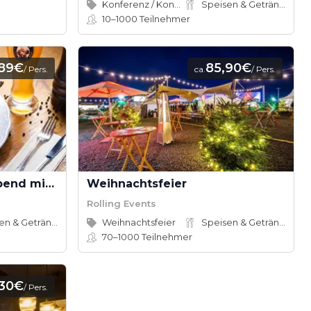
Konferenz / Kongress
Speisen & Getränke
10–1000
Teilnehmer
89€
85,90€
/ Pers.
ca.
/ Pers.
Zünftiger bayrischer Abend mit Bio-Schmankerl im Family Style
Weihnachtsfeier
Rolling Events
Speisen & Getränke
Weihnachtsfeier
Speisen & Getränke
70–1000
Teilnehmer
30€
/ Pers.