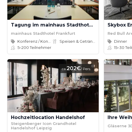
Tagung im mainhaus Stadthotel Frankfurt
Skybox Er
mainhaus Stadthotel Frankfurt
Red Bull A
Konferenz / Kongress
Speisen & Getränke
Dinner
5–200
Teilnehmer
15–30
Tei
202€
ca.
/ Pers.
Hochzeitlocation Handelshof
Steigenberger Icon Grandhotel
Gläserne 3
Handelshof Leipzig