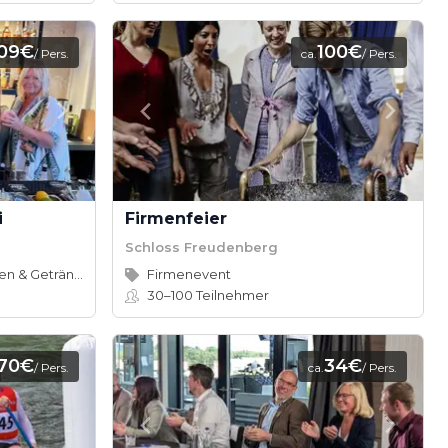
109€
100€
/ Pers.
ca.
/ Pers.
i
Firmenfeier
Schloss Freudenberg
Speisen & Getränke
Firmenevent
30–100
Teilnehmer
70€
34€
/ Pers.
ca.
/ Pers.