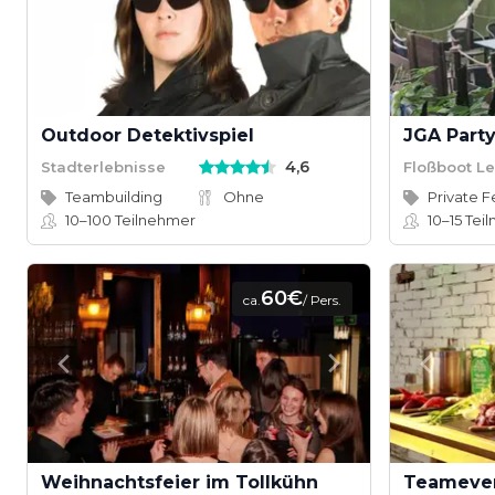
Outdoor Detektivspiel
JGA Part
4,6
Stadterlebnisse
Floßboot Le
Teambuilding
Ohne
Private F
10–100
Teilnehmer
10–15
Tei
60€
ca.
/ Pers.
Weihnachtsfeier im Tollkühn