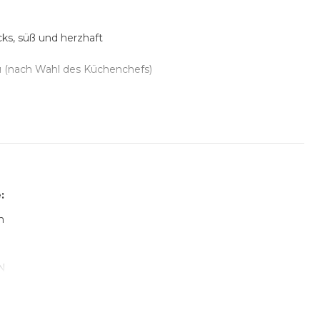
ks, süß und herzhaft
 (nach Wahl des Küchenchefs)
cks, süß und herzhaft
zten Verfügung im Tagungsraum
:
m
ssen
AN