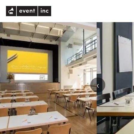
eventinc
‹