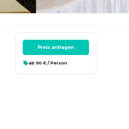
Preis anfragen
ab
90
€ / Person