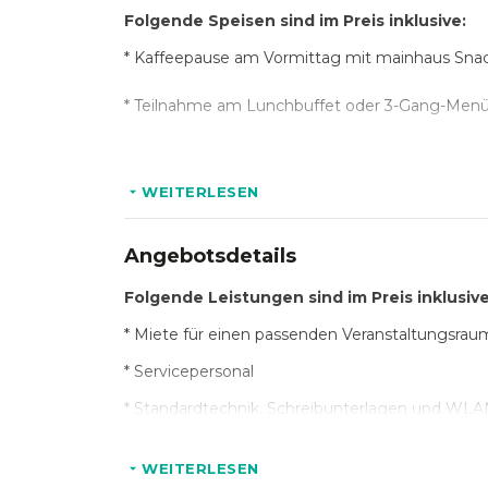
Folgende Speisen sind im Preis inklusive:
* Kaffeepause am Vormittag mit mainhaus Snac
* Teilnahme am Lunchbuffet oder 3-Gang-Menü
* Kaffeepause am Nachmittag mit mainhaus Sna
WEITERLESEN
Folgende Getränke sind im Preis inklusive:
Angebotsdetails
* Mineralwasser, Kaffee und Tee zur unbegren
Folgende Leistungen sind im Preis inklusive
* Kaffee und Tee während der Pausenzeiten
* Miete für einen passenden Veranstaltungsrau
* Mineralwasser und Softgetränke zum Mittage
* Servicepersonal
* Standardtechnik, Schreibunterlagen und WL
Optional:
* Begrüßungskaffee
WEITERLESEN
* Weitere Kaffeepausen