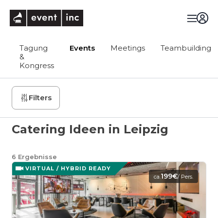
eventinc
Tagung
Events
Meetings
Teambuilding
&
Kongress
Filters
Catering Ideen in Leipzig
6
Ergebnisse
VIRTUAL / HYBRID READY
199€
ca.
/ Pers.