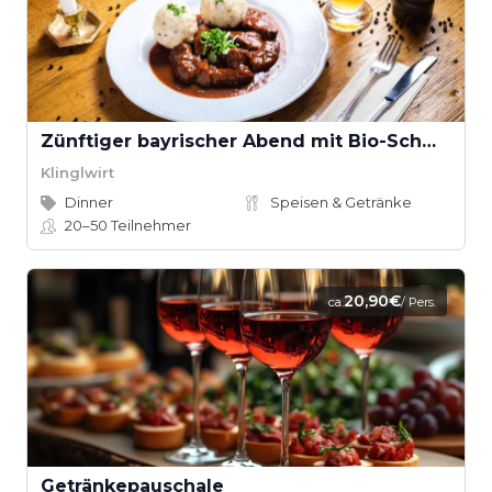
Zünftiger bayrischer Abend mit Bio-Schmankerl im Family Style
Klinglwirt
Dinner
Speisen & Getränke
20–50
Teilnehmer
20,90€
ca.
/ Pers.
Getränkepauschale