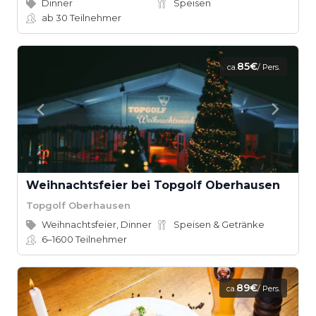
Dinner
Speisen
ab 30
Teilnehmer
85€
ca.
/ Pers.
Weihnachtsfeier bei Topgolf Oberhausen
Topgolf Oberhausen
Weihnachtsfeier, Dinner
Speisen & Getränke
6–1600
Teilnehmer
89€
ca.
/ Pers.