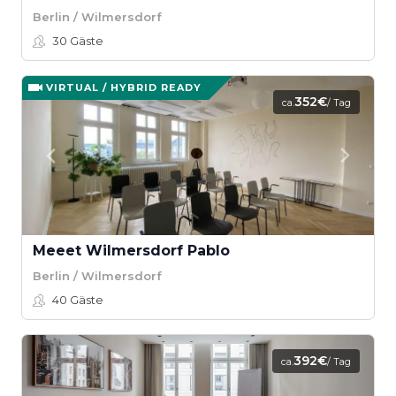
Berlin / Wilmersdorf
30
Gäste
VIRTUAL / HYBRID READY
352€
ca.
/ Tag
Meeet Wilmersdorf Pablo
Berlin / Wilmersdorf
40
Gäste
392€
ca.
/ Tag