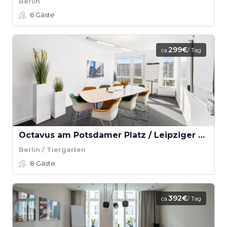
Berlin
6
Gäste
299€
ca.
/ Tag
Octavus am Potsdamer Platz / Leipziger Platz - Potsdamer Platz
Berlin / Tiergarten
8
Gäste
392€
ca.
/ Tag