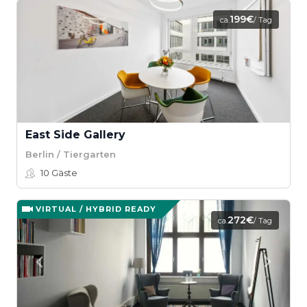
199€
ca.
/ Tag
East Side Gallery
Berlin / Tiergarten
10
Gäste
VIRTUAL / HYBRID READY
272€
ca.
/ Tag