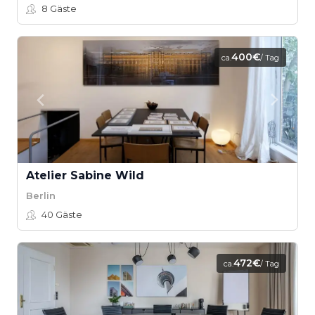
8
Gäste
400€
ca.
/ Tag
Atelier Sabine Wild
Berlin
40
Gäste
472€
ca.
/ Tag