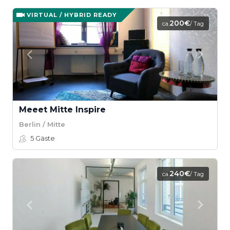
VIRTUAL / HYBRID READY
200€
ca.
/ Tag
Meeet Mitte Inspire
Berlin / Mitte
5
Gäste
240€
ca.
/ Tag