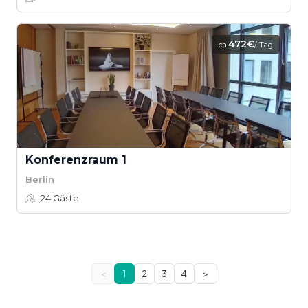
472€
ca.
/ Tag
Konferenzraum 1
Berlin
24
Gäste
<
1
2
3
4
>