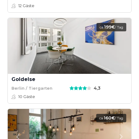
12
Gäste
199€
ca.
/ Tag
Goldelse
4,3
Berlin / Tiergarten
10
Gäste
160€
ca.
/ Tag