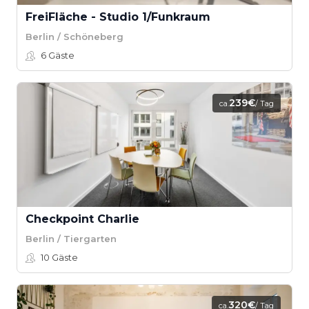
FreiFläche - Studio 1/Funkraum
Berlin / Schöneberg
6
Gäste
239€
ca.
/ Tag
Checkpoint Charlie
Berlin / Tiergarten
10
Gäste
320€
ca.
/ Tag