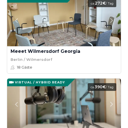
272€
ca.
/ Tag
Meeet Wilmersdorf Georgia
Berlin / Wilmersdorf
18
Gäste
VIRTUAL / HYBRID READY
390€
ca.
/ Tag