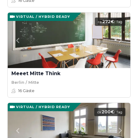
16
Gäste
VIRTUAL / HYBRID READY
272€
ca.
/ Tag
Meeet Mitte Think
Berlin / Mitte
16
Gäste
VIRTUAL / HYBRID READY
200€
ca.
/ Tag