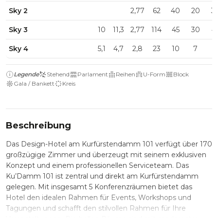
Sky 2
2,77
62
40
20
3
Sky 3
10
11,3
2,77
114
45
30
4
Sky 4
5,1
4,7
2,8
23
10
7
Legende
Stehend
Parlament
Reihen
U-Form
Block
Gala / Bankett
Kreis
Beschreibung
Das Design-Hotel am Kurfürstendamm 101 verfügt über 170
großzügige Zimmer und überzeugt mit seinem exklusiven
Konzept und einem professionellen Serviceteam. Das
Ku’Damm 101 ist zentral und direkt am Kurfürstendamm
gelegen. Mit insgesamt 5 Konferenzräumen bietet das
Hotel den idealen Rahmen für Events, Workshops und
Tagungen und schafft den stilvollen Rahmen für Ihre