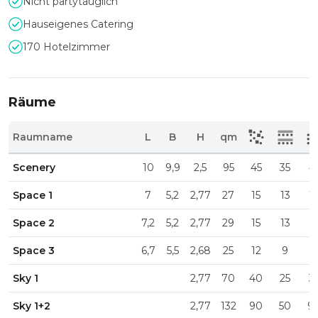
Nicht partytauglich
Hauseigenes Catering
170 Hotelzimmer
Räume
Raumname
L
B
H
qm
Scenery
10
9,9
2,5
95
45
35
4
Space 1
7
5,2
2,77
27
15
13
1
Space 2
7,2
5,2
2,77
29
15
13
2
Space 3
6,7
5,5
2,68
25
12
9
1
Sky 1
2,77
70
40
25
3
Sky 1+2
2,77
132
90
50
9