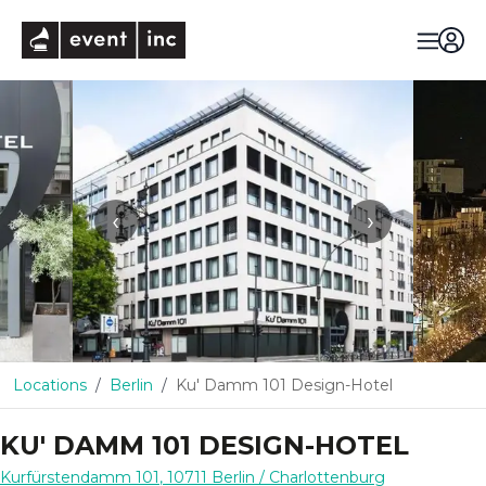
eventinc
‹
›
Locations
Berlin
Ku' Damm 101 Design-Hotel
KU' DAMM 101 DESIGN-HOTEL
Kurfürstendamm 101
,
10711
Berlin
/ Charlottenburg