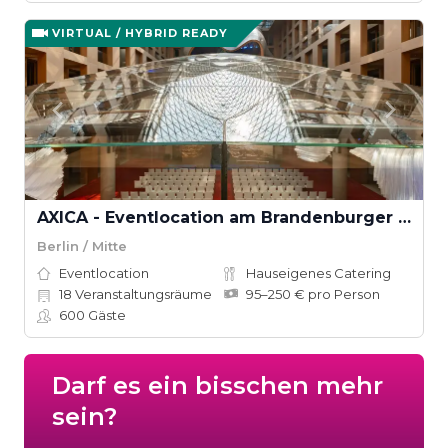
VIRTUAL / HYBRID READY
AXICA - Eventlocation am Brandenburger Tor
Berlin / Mitte
Eventlocation
Hauseigenes Catering
18
Veranstaltungsräume
95–250 € pro Person
600
Gäste
Darf es ein bisschen mehr
sein?