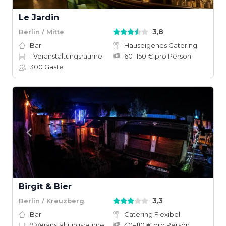
Le Jardin
3,8
Berlin / Mitte
Bar
Hauseigenes Catering
1
Veranstaltungsräume
60–150 € pro Person
300
Gäste
Birgit & Bier
3,3
Berlin / Kreuzberg
Bar
Catering Flexibel
9
Veranstaltungsräume
40–110 € pro Person