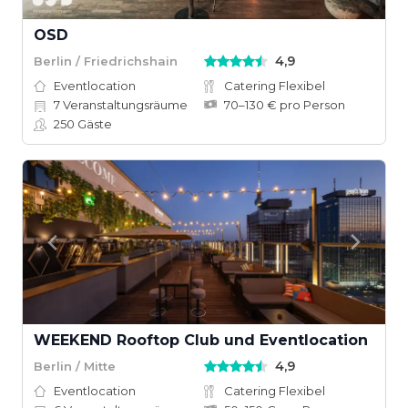
OSD
4,9
Berlin / Friedrichshain
Eventlocation
Catering Flexibel
7
Veranstaltungsräume
70–130 € pro Person
250
Gäste
WEEKEND Rooftop Club und Eventlocation
4,9
Berlin / Mitte
Eventlocation
Catering Flexibel