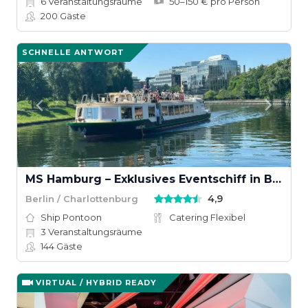
6
Veranstaltungsräume
50–150 € pro Person
200
Gäste
SCHNELLE ANTWORT
MS Hamburg – Exklusives Eventschiff in Berlin
4,9
Berlin / Charlottenburg
Ship Pontoon
Catering Flexibel
3
Veranstaltungsräume
144
Gäste
VIRTUAL / HYBRID READY