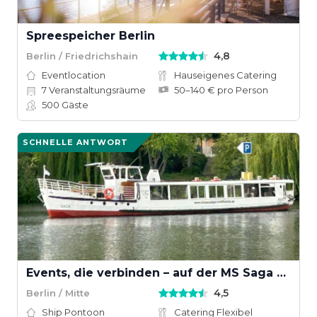
Spreespeicher Berlin
4,8
Berlin / Friedrichshain
Eventlocation
Hauseigenes Catering
7
Veranstaltungsräume
50–140 € pro Person
500
Gäste
SCHNELLE ANTWORT
Events, die verbinden – auf der MS Saga Berlin
4,5
Berlin / Mitte
Ship Pontoon
Catering Flexibel