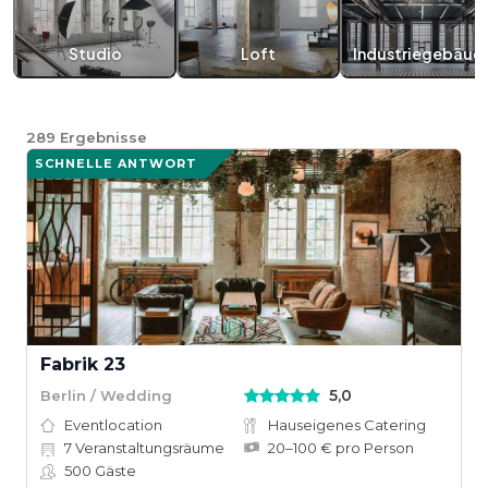
Studio
Loft
Industriegebäud
289
Ergebnisse
SCHNELLE ANTWORT
Fabrik 23
5,0
Berlin / Wedding
Eventlocation
Hauseigenes Catering
7
Veranstaltungsräume
20–100 € pro Person
500
Gäste