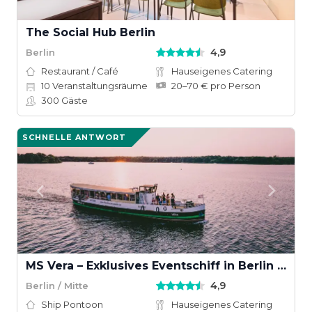
The Social Hub Berlin
4,9
Berlin
Restaurant / Café
Hauseigenes Catering
10
Veranstaltungsräume
20–70 € pro Person
300
Gäste
SCHNELLE ANTWORT
MS Vera – Exklusives Eventschiff in Berlin für Firmenfeiern & private Events
4,9
Berlin / Mitte
Ship Pontoon
Hauseigenes Catering