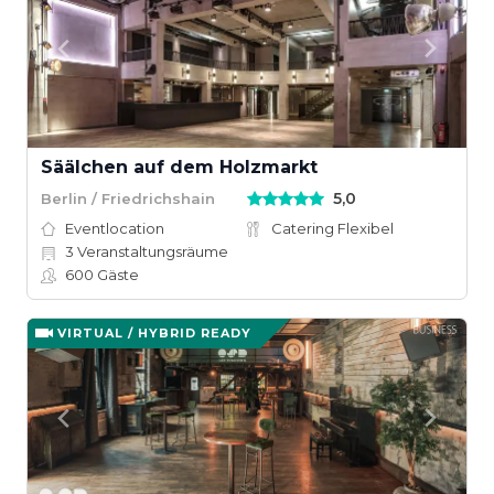
Säälchen auf dem Holzmarkt
5,0
Berlin / Friedrichshain
Eventlocation
Catering Flexibel
3
Veranstaltungsräume
600
Gäste
VIRTUAL / HYBRID READY