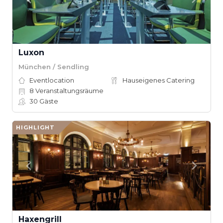
Luxon
München / Sendling
Eventlocation
Hauseigenes Catering
8
Veranstaltungsräume
30
Gäste
HIGHLIGHT
Haxengrill