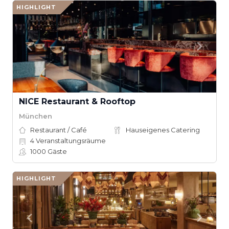
HIGHLIGHT
NICE Restaurant & Rooftop
München
Restaurant / Café
Hauseigenes Catering
4
Veranstaltungsräume
1000
Gäste
HIGHLIGHT