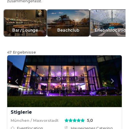
zusammengefasst.
Bar / Lounge
Beachclub
Erlebnislocation
47
Ergebnisse
Stiglerie
5,0
München / Maxvorstadt
Eventlocation
Hauseigenes Catering