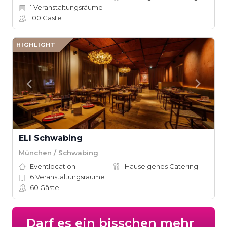
1
Veranstaltungsräume
100
Gäste
HIGHLIGHT
ELI Schwabing
München / Schwabing
Eventlocation
Hauseigenes Catering
6
Veranstaltungsräume
60
Gäste
Darf es ein bisschen mehr