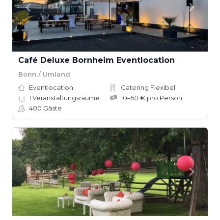
Café Deluxe Bornheim Eventlocation
Bonn / Umland
Eventlocation
Catering Flexibel
1
Veranstaltungsräume
10–50 € pro Person
400
Gäste