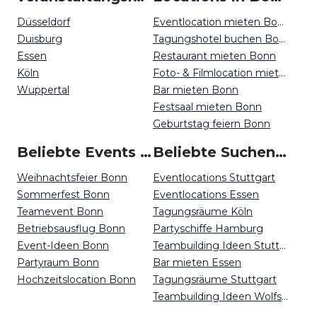
Düsseldorf
Eventlocation mieten Bonn
Duisburg
Tagungshotel buchen Bonn
Essen
Restaurant mieten Bonn
Köln
Foto- & Filmlocation mieten Bonn
Wuppertal
Bar mieten Bonn
Festsaal mieten Bonn
Geburtstag feiern Bonn
Beliebte Events in Bonn
Beliebte Suchen auf Event Inc
Weihnachtsfeier Bonn
Eventlocations Stuttgart
Sommerfest Bonn
Eventlocations Essen
Teamevent Bonn
Tagungsräume Köln
Betriebsausflug Bonn
Partyschiffe Hamburg
Event-Ideen Bonn
Teambuilding Ideen Stuttgart
Partyraum Bonn
Bar mieten Essen
Hochzeitslocation Bonn
Tagungsräume Stuttgart
Teambuilding Ideen Wolfsburg