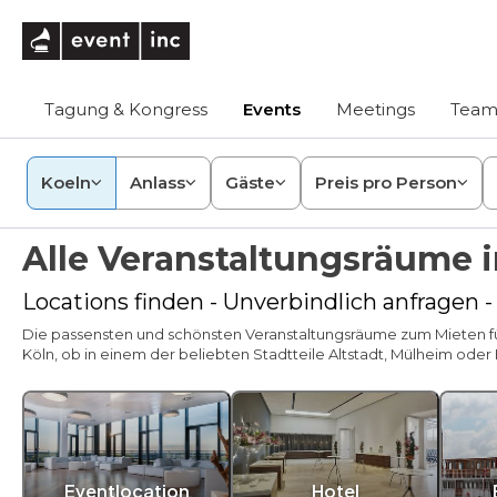
eventinc
Tagung & Kongress
Events
Meetings
Team
Koeln
Anlass
Gäste
Preis pro Person
Alle Veranstaltungsräume i
Locations finden - Unverbindlich anfragen 
Die passensten und schönsten Veranstaltungsräume zum Mieten für
Köln, ob in einem der beliebten Stadtteile Altstadt, Mülheim oder
Eventlocation
Hotel