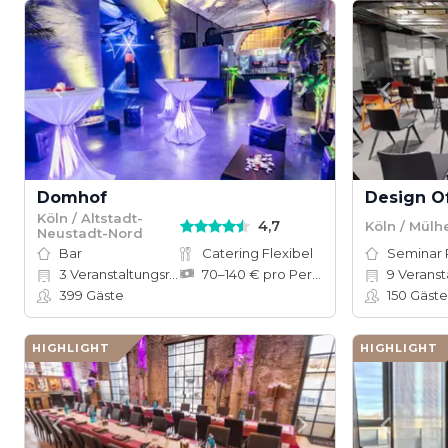
Domhof
Köln / Altstadt-
4,7
Köln / Mülh
Neustadt-Nord
Bar
Catering Flexibel
Seminar
3
Veranstaltungsräume
70–140 € pro Person
9
Veranst
399
Gäste
150
Gäste
HIGHLIGHT
HIGHLIGHT