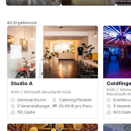
82
Ergebnisse
Studio A
Goldfinge
Köln / Altst
Köln / Altstadt-Neustadt-Süd
Neustadt-N
Seminar Room
Catering Flexibel
Eventloc
3
Veranstaltungsräume
25–90 € pro Person
3
Veranst
150
Gäste
600
Gäst