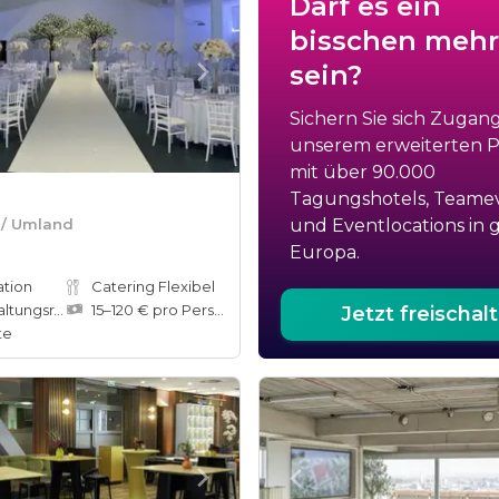
Darf es ein
bisschen mehr
sein?
Sichern Sie sich Zugan
unserem erweiterten Po
mit über 90.000
Tagungshotels, Teame
 / Umland
und Eventlocations in 
Europa.
ation
Catering Flexibel
ungsräume
15–120 € pro Person
Jetzt freischal
te