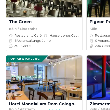
The Green
Köln / Lindenthal
Köln
Restaurant / Café
Hauseigenes Catering
Restauran
6
Veranstaltungsräume
0
Veranst
500
Gäste
200
Gäst
TOP-ABWICKLUNG
Hotel Mondial am Dom Cologne - MGallery
Zimmerm
Köln / Altstadt-
Köln / Altst