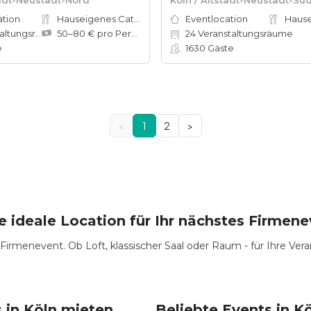
ation
Hauseigenes Catering
Eventlocation
tungsräume
50–80 € pro Person
24
Veranstaltungsräume
e
1630
Gäste
<
1
2
>
e ideale Location für Ihr nächstes Firmen
Firmenevent. Ob Loft, klassischer Saal oder Raum - für Ihre Vera
 in Köln mieten
Beliebte Events in K