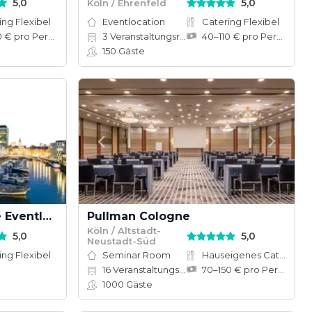
5,0
5,0
Köln / Ehrenfeld
ing Flexibel
Eventlocation
Catering Flexibel
40–90 € pro Person
3
Veranstaltungsräume
40–110 € pro Person
150
Gäste
KRANHÄUSER Köln - Die Eventlocation im KRANHAUS NORD am Rhein
Pullman Cologne
Köln / Altstadt-
5,0
5,0
Neustadt-Süd
ing Flexibel
Seminar Room
Hauseigenes Catering
16
Veranstaltungsräume
70–150 € pro Person
1000
Gäste