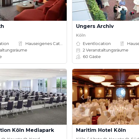
th
Ungers Archiv
Köln
ation
Hauseigenes Catering
Eventlocation
altungsräume
2
Veranstaltungsräume
e
60
Gäste
tion Köln Mediapark
Maritim Hotel Köln
tadt-Neustadt-Nord
Köln / Altstadt-Neustadt-Sü