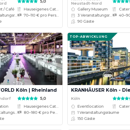
5,0
ord
Neustadt-Nord
t / Café
Hauseigenes Catering
Gallery Museum
Cater
tungsräume
70–110 € pro Person
3
Veranstaltungsräume
e
90
Gäste
TOP-ABWICKLUNG
LD Köln | Rheinland
5,0
ndorf
Köln
ation
Hauseigenes Catering
Eventlocation
Cater
tungsräume
80–180 € pro Person
1
Veranstaltungsräume
te
150
Gäste