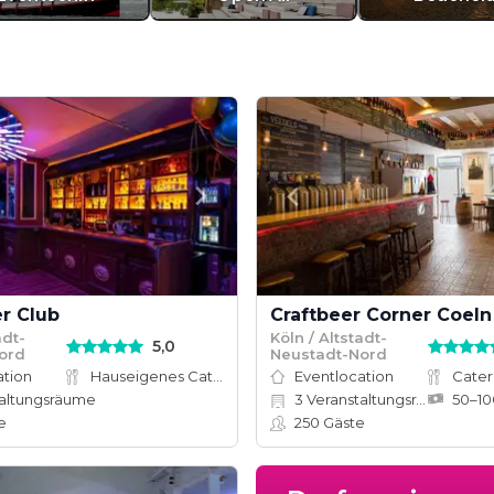
r Club
Craftbeer Corner Coeln
adt-
Köln / Altstadt-
5,0
ord
Neustadt-Nord
ation
Hauseigenes Catering
Eventlocation
Cater
altungsräume
3
Veranstaltungsräume
e
250
Gäste