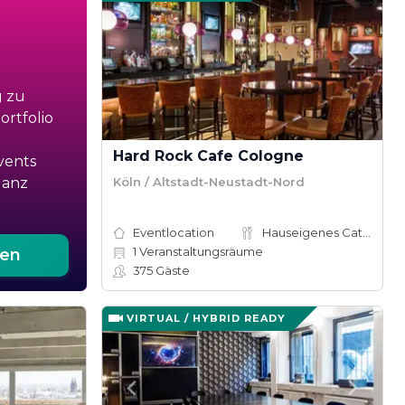
g zu
rtfolio
Hard Rock Cafe Cologne
vents
Köln / Altstadt-Neustadt-Nord
ganz
Eventlocation
Hauseigenes Catering
1
Veranstaltungsräume
ten
375
Gäste
VIRTUAL / HYBRID READY