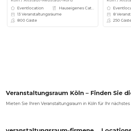
Eventlocation
Hauseigenes Catering
Eventloc
13
Veranstaltungsräume
8
Veranstal
800
Gäste
250
Gäst
Veranstaltungsraum Köln – Finden Sie di
Mieten Sie Ihren Veranstaltungsraum in Köln für Ihr nächstes 
veranstaltungsraum-firmenevents um Köln
Locations