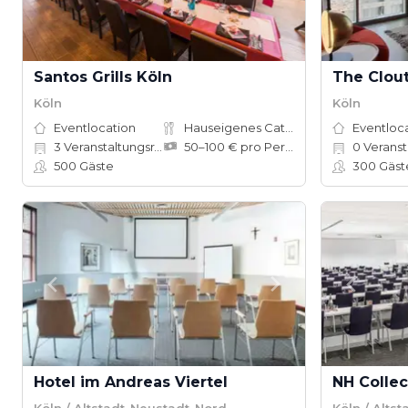
Santos Grills Köln
The Clou
Köln
Köln
Eventlocation
Hauseigenes Catering
Eventloc
3
Veranstaltungsräume
50–100 € pro Person
0
Veranst
500
Gäste
300
Gäst
Hotel im Andreas Viertel
NH Collec
Köln / Altstadt-Neustadt-Nord
Köln / Alts