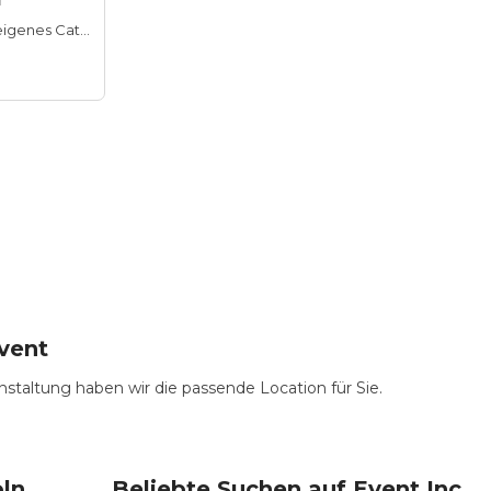
Hauseigenes Catering
event
nstaltung haben wir die passende Location für Sie.
öln
Beliebte Suchen auf Event Inc