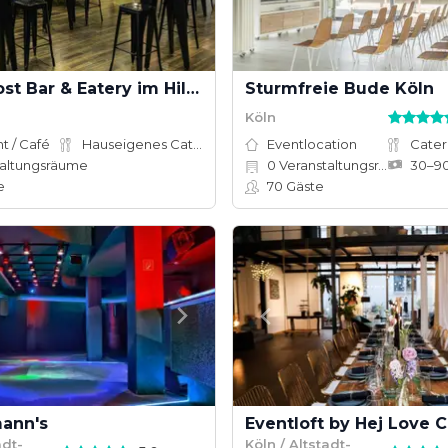
Pigeon Post Bar & Eatery im Hilton Cologne
Sturmfreie Bude Köln
Köln
t / Café
Hauseigenes Catering
Eventlocation
Cater
altungsräume
0
Veranstaltungsräume
e
70
Gäste
ann's
Eventloft by Hej Love 
adt-
Köln / Altstadt-