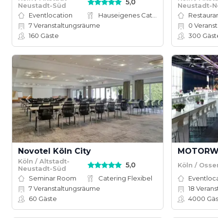
5,0
Neustadt-Süd
Neustadt-N
Eventlocation
Hauseigenes Catering
Restauran
7
Veranstaltungsräume
0
Veranstal
160
Gäste
300
Gäst
Novotel Köln City
MOTORWOR
Köln / Altstadt-
5,0
Köln / Osse
Neustadt-Süd
Seminar Room
Catering Flexibel
Eventloc
7
Veranstaltungsräume
18
Veranstal
60
Gäste
4000
Gäs