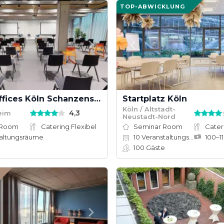
TOP-ABWICKLUNG
Design Offices Köln Schanzenstraße
Startplatz Köln
Köln / Altstadt-
4,3
eim
Neustadt-Nord
 Room
Catering Flexibel
Seminar Room
Cater
altungsräume
10
Veranstaltungsräume
100
Gäste