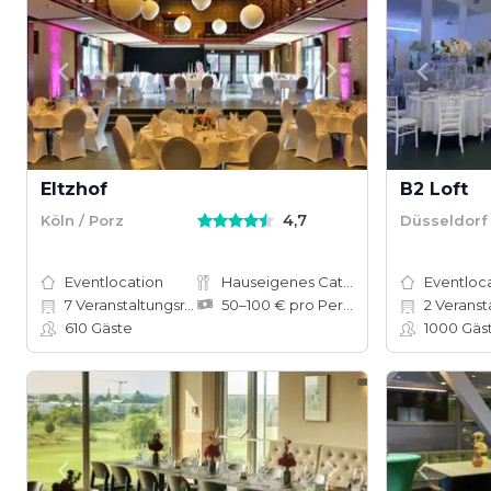
Eltzhof
B2 Loft
4,7
Köln / Porz
Düsseldorf
Eventlocation
Hauseigenes Catering
Eventloc
7
Veranstaltungsräume
50–100 € pro Person
2
Veranstalt
610
Gäste
1000
Gäs