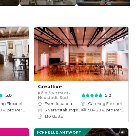
Greatlive
Köln / Altstadt-
5,0
5,0
Neustadt-Süd
ing Flexibel
Eventlocation
Catering Flexibel
50–100 € pro Person
3
Veranstaltungsräume
50–120 € pro Person
130
Gäste
SCHNELLE ANTWORT