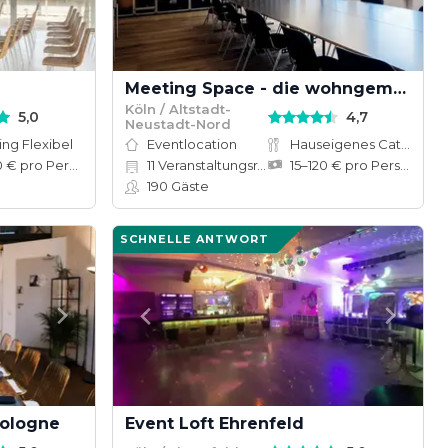
Meeting Space - die wohngemeinschaft
Köln / Altstadt-
5,0
4,7
Neustadt-Nord
ing Flexibel
Eventlocation
Hauseigenes Catering
30–90 € pro Person
11
Veranstaltungsräume
15–120 € pro Person
190
Gäste
SCHNELLE ANTWORT
Cologne
Event Loft Ehrenfeld