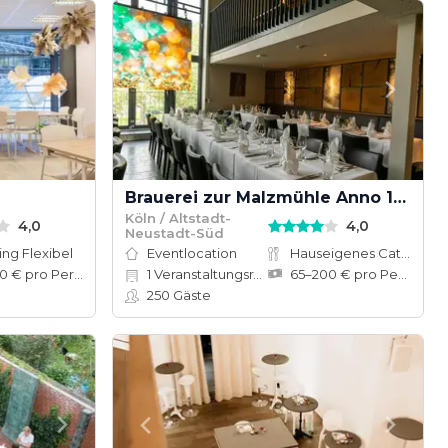
Brauerei zur Malzmühle Anno 1858
Köln / Altstadt-
4,0
4,0
Neustadt-Süd
ing Flexibel
Eventlocation
Hauseigenes Catering
100–110 € pro Person
1
Veranstaltungsräume
65–200 € pro Person
250
Gäste