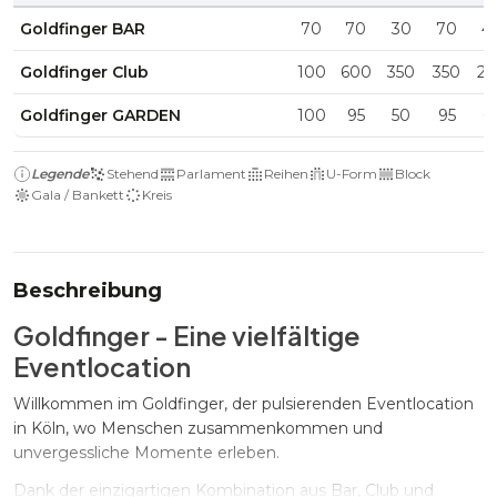
Goldfinger BAR
70
70
30
70
4
Goldfinger Club
100
600
350
350
2
Goldfinger GARDEN
100
95
50
95
6
Legende
Stehend
Parlament
Reihen
U-Form
Block
Gala / Bankett
Kreis
Beschreibung
Goldfinger - Eine vielfältige
Eventlocation
Willkommen im Goldfinger, der pulsierenden Eventlocation
in Köln, wo Menschen zusammenkommen und
unvergessliche Momente erleben.
Dank der einzigartigen Kombination aus Bar, Club und