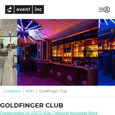
eventinc
‹
›
Locations
Köln
Goldfinger Club
GOLDFINGER CLUB
Friesenstraße 54
,
50670
Köln
/ Altstadt-Neustadt-Nord