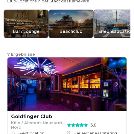
Club-Locations in der Stadt des Karnevals!
Bar / Lounge
Beachclub
Erlebnislocation
7
Ergebnisse
Goldfinger Club
Köln / Altstadt-Neustadt-
5,0
Nord
Eventlocation
Hauseigenes Catering