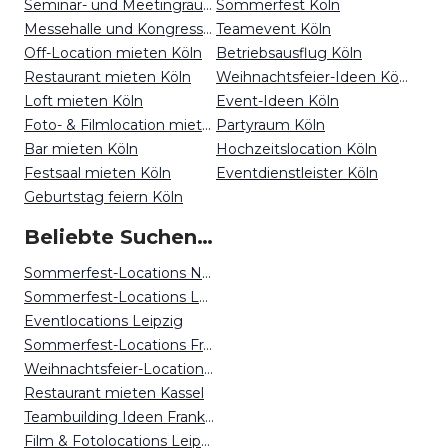
Seminar- und Meetingraum mieten Köln
Sommerfest Köln
Messehalle und Kongresszentrum mieten Köln
Teamevent Köln
Off-Location mieten Köln
Betriebsausflug Köln
Restaurant mieten Köln
Weihnachtsfeier-Ideen Köln
Loft mieten Köln
Event-Ideen Köln
Foto- & Filmlocation mieten Köln
Partyraum Köln
Bar mieten Köln
Hochzeitslocation Köln
Festsaal mieten Köln
Eventdienstleister Köln
Geburtstag feiern Köln
Beliebte Suchen auf Event Inc
Sommerfest-Locations Nürnberg
Sommerfest-Locations Leipzig
Eventlocations Leipzig
Sommerfest-Locations Frankfurt
Weihnachtsfeier-Locations Düsseldorf
Restaurant mieten Kassel
Teambuilding Ideen Frankfurt
Film & Fotolocations Leipzig