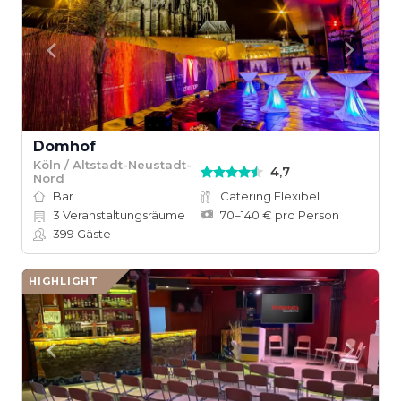
Domhof
Köln / Altstadt-Neustadt-
4,7
Nord
Bar
Catering Flexibel
3
Veranstaltungsräume
70–140 € pro Person
399
Gäste
HIGHLIGHT