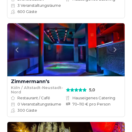
3
Veranstaltungsräume
600
Gäste
Zimmermann's
Köln / Altstadt-Neustadt-
5,0
Nord
Restaurant / Café
Hauseigenes Catering
0
Veranstaltungsräume
70–110 € pro Person
300
Gäste