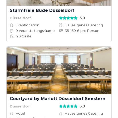
Sturmfreie Bude Düsseldorf
5,0
Düsseldorf
Eventlocation
Hauseigenes Catering
0
Veranstaltungsräume
35–150 € pro Person
120
Gäste
Courtyard by Mariott Düsseldorf Seestern
5,0
Düsseldorf
Hotel
Hauseigenes Catering