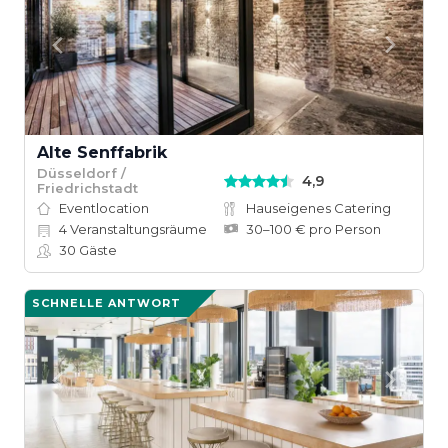
Alte Senffabrik
Düsseldorf /
4,9
Friedrichstadt
Eventlocation
Hauseigenes Catering
4
Veranstaltungsräume
30–100 € pro Person
30
Gäste
SCHNELLE ANTWORT