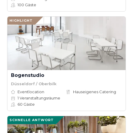
100
Gäste
HIGHLIGHT
Bo­gen­stu­dio
Düsseldorf / Oberbilk
Eventlocation
Hauseigenes Catering
1
Veranstaltungsräume
60
Gäste
SCHNELLE ANTWORT