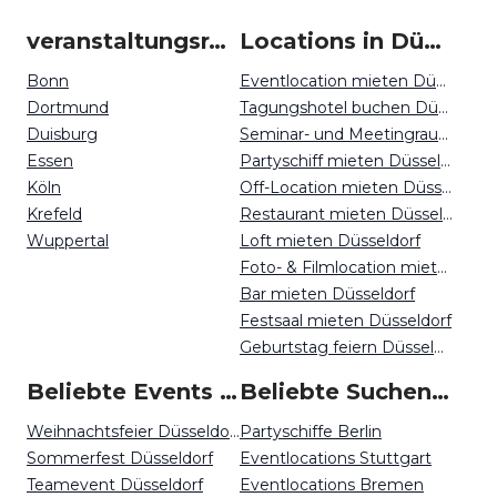
veranstaltungsraum-firmenevents um Düsseldorf
Locations in Düsseldorf mieten
Bonn
Eventlocation mieten Düsseldorf
Dortmund
Tagungshotel buchen Düsseldorf
Duisburg
Seminar- und Meetingraum mieten Düsseldorf
Essen
Partyschiff mieten Düsseldorf
Köln
Off-Location mieten Düsseldorf
Krefeld
Restaurant mieten Düsseldorf
Wuppertal
Loft mieten Düsseldorf
Foto- & Filmlocation mieten Düsseldorf
Bar mieten Düsseldorf
Festsaal mieten Düsseldorf
Geburtstag feiern Düsseldorf
Beliebte Events in Düsseldorf
Beliebte Suchen auf Event Inc
Weihnachtsfeier Düsseldorf
Partyschiffe Berlin
Sommerfest Düsseldorf
Eventlocations Stuttgart
Teamevent Düsseldorf
Eventlocations Bremen