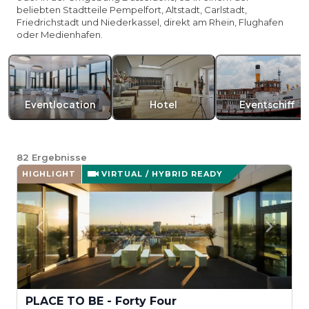
beliebten Stadtteile Pempelfort, Altstadt, Carlstadt,
Friedrichstadt und Niederkassel, direkt am Rhein, Flughafen
oder Medienhafen.
Eventlocation
Hotel
Eventschiff
82
Ergebnisse
HIGHLIGHT
VIRTUAL / HYBRID READY
PLACE TO BE - Forty Four