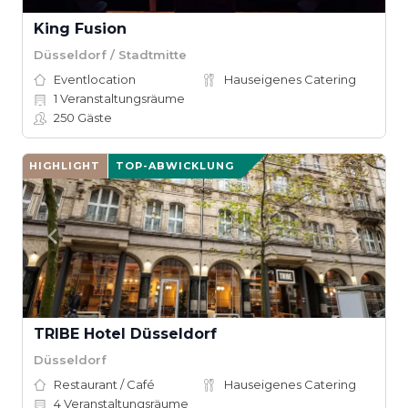
King Fusion
Düsseldorf / Stadtmitte
Eventlocation
Hauseigenes Catering
1
Veranstaltungsräume
250
Gäste
HIGHLIGHT
TOP-ABWICKLUNG
TRIBE Hotel Düsseldorf
Düsseldorf
Restaurant / Café
Hauseigenes Catering
4
Veranstaltungsräume