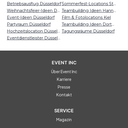
Betriebsausflug Düsseldorf
Sommerfest-Locations Stuttgart
Weihnachtsfeier-Ideen Düsseldorf
Teambuilding Ideen Hannover
Event-Ideen Düsseldorf
Film & Fotolocations Kiel
Partyraum Düsseldorf
Teambuilding Ideen Dortmund
Hochzeitslocation Düsseldorf
Tagungsräume Düsseldorf
Eventdienstleister Düsseldorf
EVENT INC
Über Event Inc
Karriere
Presse
Kontakt
SERVICE
Magazin