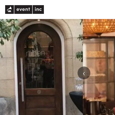
eventinc
‹