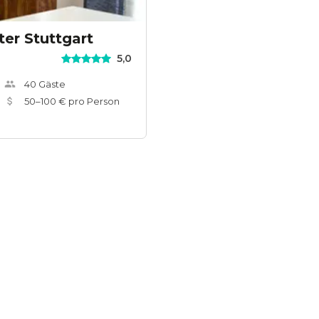
ter Stuttgart
5,0
40
Gäste
50
–
100
€ pro Person