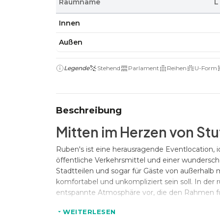
Raumname
L
Innen
Außen
Legende
Stehend
Parlament
Reihen
U-Form
Beschreibung
Mitten im Herzen von Stu
Ruben's ist eine herausragende Eventlocation, 
öffentliche Verkehrsmittel und einer wundersc
Stadtteilen und sogar für Gäste von außerhalb m
komfortabel und unkompliziert sein soll. In d
entspannte Atmosphäre vor, die den Rahmen für f
WEITERLESEN