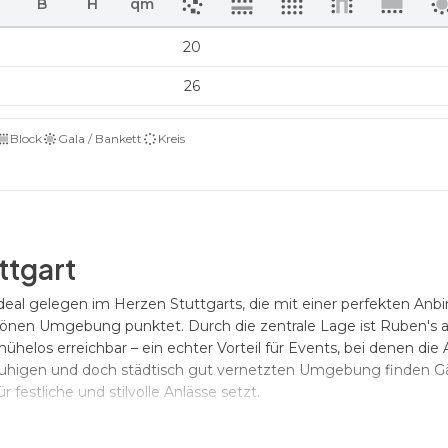
B
H
qm
20
26
Block
Gala / Bankett
Kreis
ttgart
ideal gelegen im Herzen Stuttgarts, die mit einer perfekten Anb
hönen Umgebung punktet. Durch die zentrale Lage ist Ruben's a
ühelos erreichbar – ein echter Vorteil für Events, bei denen die 
er ruhigen und doch städtisch gut vernetzten Umgebung finden G
estliche und stilvolle Anlässe setzt.