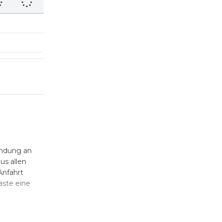
indung an
us allen
Anfahrt
äste eine