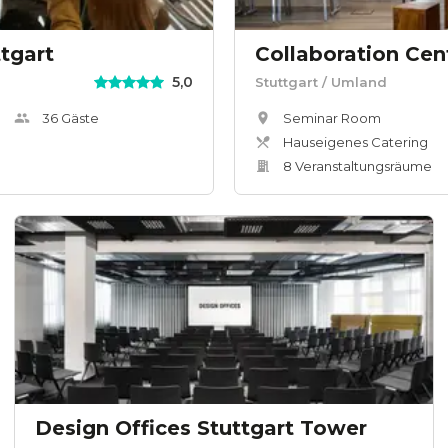
tgart
Collaboration Cen
5,0
Stuttgart
/ Umland
36
Gäste
Seminar Room
Hauseigenes Catering
8
Veranstaltungsräum
e
Design Offices Stuttgart Tower