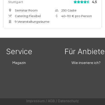
4,5
Stuttgart
Seminar Room
250
Gäste
Catering Flexibel
40
–
110
€ pro Person
9
Veranstaltungsräum
e
Service
Für Anbiete
Magazin
Wie inseriere ich?
Impressum
/
AGB
/
Datenschutz