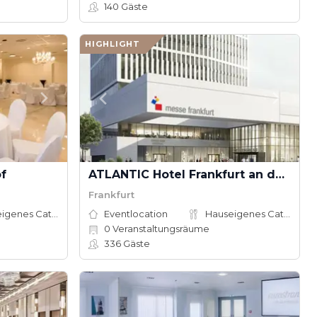
140
Gäste
HIGHLIGHT
f
ATLANTIC Hotel Frankfurt an der Messe
Frankfurt
Hauseigenes Catering
Eventlocation
Hauseigenes Catering
0
Veranstaltungsräume
336
Gäste