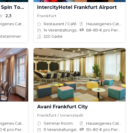
NH Collection Frankfurt Spin Tower
IntercityHotel Frankfurt Airport
2,3
Frankfurt
Hauseigenes Catering
Restaurant / Café
Hauseigenes Catering
14
Veranstaltungsräume
68–89 € pro Person
telzimmer
220
Gäste
Avani Frankfurt City
Frankfurt / Innenstadt
Hauseigenes Catering
Seminar Room
Hauseigenes Catering
50–100 € pro Person
9
Veranstaltungsräume
50–80 € pro Person