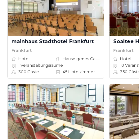
mainhaus Stadthotel Frankfurt
Frankfurt
Frankfurt
Hotel
Hauseigenes Catering
Hotel
1
Veranstaltungsräume
10
Verans
300
Gäste
45
Hotelzimmer
350
Gäst