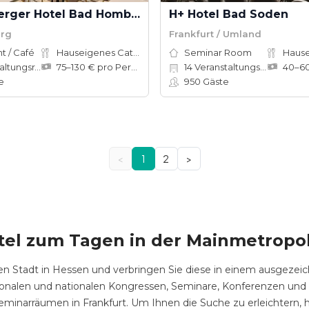
Steigenberger Hotel Bad Homburg
H+ Hotel Bad Soden
rg
Frankfurt / Umland
t / Café
Hauseigenes Catering
Seminar Room
tungsräume
75–130 € pro Person
14
Veranstaltungsräume
e
950
Gäste
<
1
2
>
tel zum Tagen in der Mainmetropo
en Stadt in Hessen und verbringen Sie diese in einem ausgezeich
nationalen und nationalen Kongressen, Seminare, Konferenzen un
inarräumen in Frankfurt. Um Ihnen die Suche zu erleichtern, ha