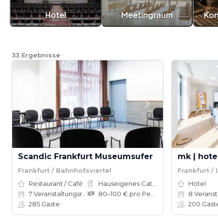
Hotel
Meetingraum
Kon
33
Ergebnisse
Scandic Frankfurt Museumsufer
mk | hote
Frankfurt / Bahnhofsviertel
Frankfurt /
Restaurant / Café
Hauseigenes Catering
Hotel
7
Veranstaltungsräume
80–100 € pro Person
8
Veranstal
285
Gäste
200
Gäst