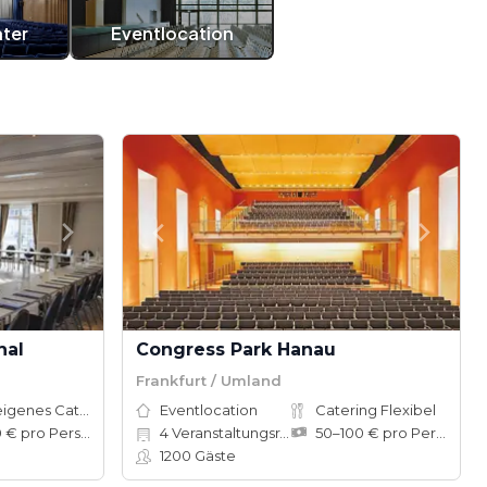
ater
Eventlocation
hal
Congress Park Hanau
Frankfurt / Umland
Hauseigenes Catering
Eventlocation
Catering Flexibel
65–80 € pro Person
4
Veranstaltungsräume
50–100 € pro Person
1200
Gäste