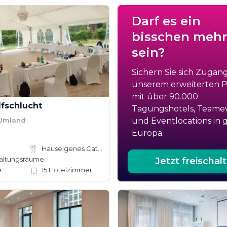
Darf es ein
bisschen mehr
sein?
Sichern Sie sich Zugan
unserem erweiterten Po
mit über 90.000
fschlucht
Tagungshotels, Teame
 Umland
und Eventlocations in 
Europa.
Hauseigenes Catering
altungsräume
Jetzt freischal
e
15
Hotelzimmer