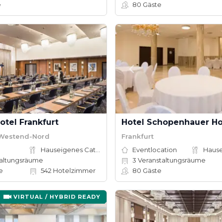
e
80
Gäste
otel Frankfurt
Hotel Schopenhauer Ho
/ Westend-Nord
Frankfurt
Hauseigenes Catering
Eventlocation
altungsräume
3
Veranstaltungsräume
e
542
Hotelzimmer
80
Gäste
VIRTUAL / HYBRID READY