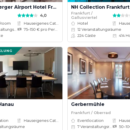
Steigenberger Airport Hotel Frankfurt
Frankfurt /
4,0
Gallusviertel
 Room
Hauseigenes Catering
Hotel
tungsräume
75–150 € pro Person
12
Veranstaltungsräume
te
224
Gäste
414
Ho
KLUNG
Hanau
Gerbermühle
Frankfurt / Oberrad
ation
Hauseigenes Catering
Eventlocation
altungsräume
7
Veranstaltungsräume