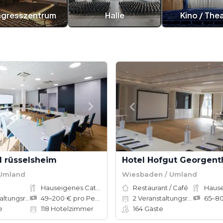
gresszentrum
Halle
Kino / The
l rüsselsheim
Hotel Hofgut Georgent
 Umland
Wiesbaden / Umland
Hauseigenes Catering
Restaurant / Café
tungsräume
49–200 € pro Person
2
Veranstaltungsräume
e
118
Hotelzimmer
164
Gäste