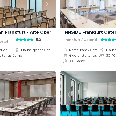
nn Frankfurt - Alte Oper
INNSIDE Frankfurt Oste
5,0
Frankfurt / Ostend
ertel
ation
Hauseigenes Catering
Restaurant / Café
altungsräume
4
Veranstaltungsräume
160
Gäste