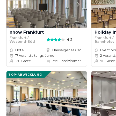
nhow Frankfurt
Holiday I
Frankfurt /
Frankfurt /
4,2
Westend-Süd
Bahnhofsvi
Hotel
Hauseigenes Catering
Eventloc
17
Veranstaltungsräume
2
Veranst
120
Gäste
375
Hotelzimmer
90
Gäste
TOP-ABWICKLUNG