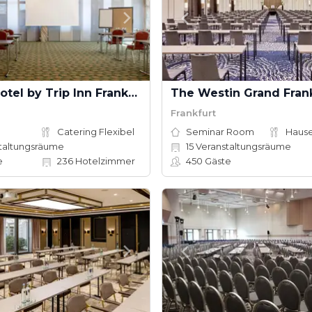
Soaltee Hotel by Trip Inn Frankfurt Messe
The Westin Grand Fran
Frankfurt
Catering Flexibel
Seminar Room
taltungsräume
15
Veranstaltungsräume
e
236
Hotelzimmer
450
Gäste