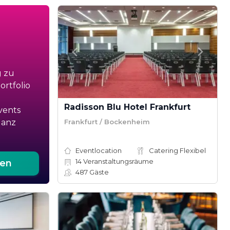
g zu
rtfolio
Radisson Blu Hotel Frankfurt
vents
Frankfurt / Bockenheim
ganz
Eventlocation
Catering Flexibel
14
Veranstaltungsräume
ten
487
Gäste