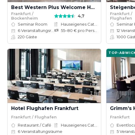
Best Western Plus Welcome Hotel Frankfurt
Frankfurt /
Frankfurt /
4,7
Bockenheim
Flughafen
Seminar Room
Hauseigenes Catering
Seminar
6
Veranstaltungsräume
55–80 € pro Person
12
Veranstal
220
Gäste
1000
Gäs
TOP-ABWIC
Hotel Flughafen Frankfurt
Grimm’s 
Frankfurt / Flughafen
Frankfurt
Restaurant / Café
Hauseigenes Catering
Eventloc
6
Veranstaltungsräume
5
Veranst