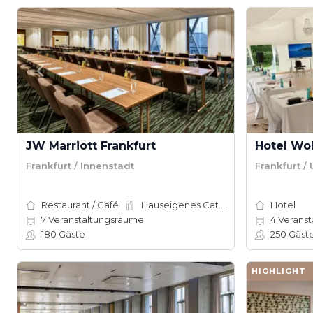
JW Marriott Frankfurt
Hotel Wol
Frankfurt / Innenstadt
Frankfurt /
Restaurant / Café
Hauseigenes Catering
Hotel
7
Veranstaltungsräume
4
Veranst
180
Gäste
250
Gäst
HIGHLIGHT