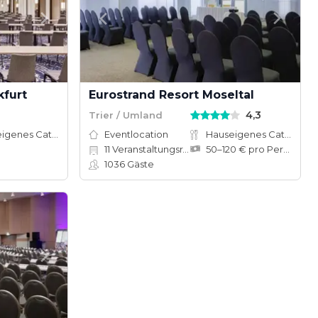
kfurt
Eurostrand Resort Moseltal
4,3
Trier / Umland
Hauseigenes Catering
Eventlocation
Hauseigenes Catering
11
Veranstaltungsräume
50–120 € pro Person
1036
Gäste