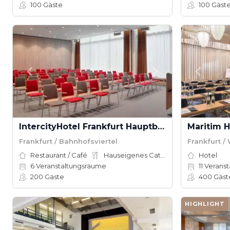
100
Gäste
100
Gäst
IntercityHotel Frankfurt Hauptbahnhof Süd
Maritim H
Frankfurt / Bahnhofsviertel
Frankfurt 
Restaurant / Café
Hauseigenes Catering
Hotel
6
Veranstaltungsräume
11
Veranst
200
Gäste
400
Gäst
HIGHLIGHT