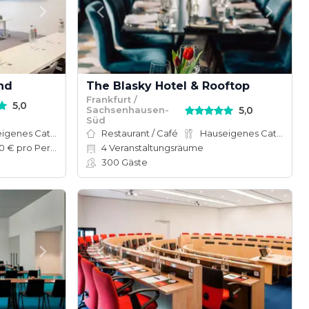
nd
The Blasky Hotel & Rooftop
Frankfurt /
5,0
5,0
Sachsenhausen-
Süd
Hauseigenes Catering
Restaurant / Café
Hauseigenes Catering
50–100 € pro Person
4
Veranstaltungsräume
300
Gäste