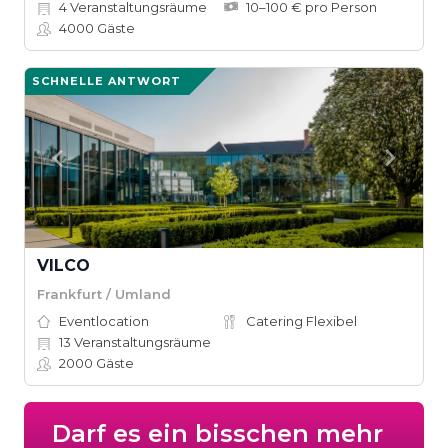
4
Veranstaltungsräume
10–100 € pro Person
4000
Gäste
SCHNELLE ANTWORT
VILCO
Frankfurt / Umland
Eventlocation
Catering Flexibel
13
Veranstaltungsräume
2000
Gäste
Darf es ein bisschen mehr