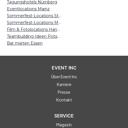
Tagungshotels Nürnberg
Eventlocations Mainz
Sommerfest-Locations Stuttgart
Sommerfest-Locations Magdeburg
Film & Fotolocations Hannover
Teambuilding Ideen Potsdam
Bar mieten Essen
EVENT INC
Über Event Inc
Karriere
Presse
Kontakt
SERVICE
Magazin