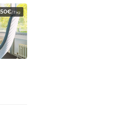
250€
/ Tag