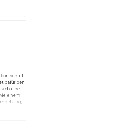
ion richtet
et dafür den
urch eine
owie einem
e Umgebung,