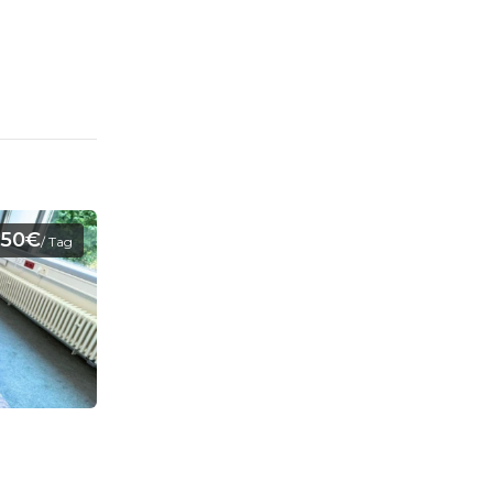
250€
/ Tag