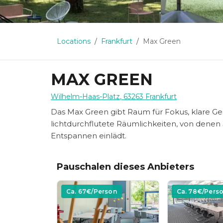
Locations
Frankfurt
Max Green
MAX GREEN
Wilhelm-Haas-Platz
,
63263
Frankfurt
Das Max Green gibt Raum für Fokus, klare Ge
lichtdurchflutete Räumlichkeiten, von denen
Entspannen einlädt.
Pauschalen dieses Anbieters
Ca.
67
€/Person
Ca.
78
€/Pers