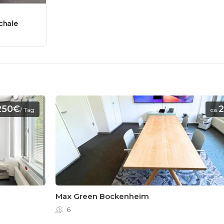
chale
250€
/ Tag
ca.
Max Green Bockenheim
6