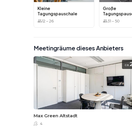
Kleine
Große
Tagungspauschale
Tagungspaus
12
–
26
31
–
50
Meetingräume dieses Anbieters
ca.
Max Green Altstadt
4