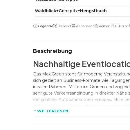
Waldblick+Gehspitz+Hengstbach
Legende
Stehend
Parlament
Reihen
U-Form
Beschreibung
Nachhaltige Eventlocati
Das Max Green steht für moderne Veranstaltung
sich gezielt an Business-Formate wie Tagunge
idealen Rahmen. Mitten im Grünen und zugleic
sehr gute Verkehrsanbindung in direkter Nähe 
der größten Autobahnknoten Europas
.
Mit eine
in der Inhalte im Mittelpunkt stehen und produk
WEITERLESEN
Flexible Räume für konze