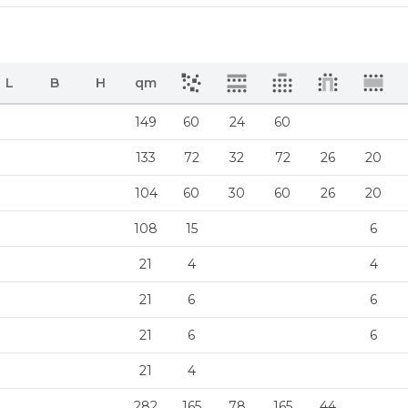
L
B
H
qm
149
60
24
60
133
72
32
72
26
20
104
60
30
60
26
20
108
15
6
21
4
4
21
6
6
21
6
6
21
4
282
165
78
165
44