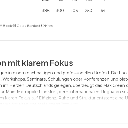
386
300
106
250
64
Block
Gala / Bankett
Kreis
on mit klarem Fokus
en in einem nachhaltigen und professionellen Umfeld. Die Locat
n, Workshops, Seminare, Schulungen oder Konferenzen und biet
h im Herzen Deutschlands gelegen, überzeugt das Max Green d
zur Main-Metropole Frankfurt, dem internationalen Flughafen s
m klaren Fokus auf Effizienz, Ruhe und Struktur entsteht ein
tives Arbeiten optimal unterstützt wird.
ntriertes Arbeiten