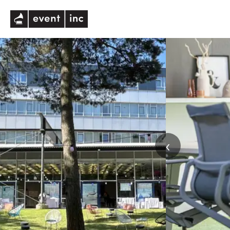
eventinc
‹